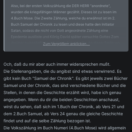
Also, bei der ersten Volkszählung die DER HERR "anordnete",
wurden die kriegsfähigen Männer gezählt. Dieses ist zu lesen im
4.Buch Mose. Die Zweite Zählung, welche du erwähnst ist im 2.
Buch Samuel der Chronik zu lesen und diese hatte den Initiator
Satan, sodass die nicht von Gott angeordnete Zählung eine
Epedemie auslöste und König David später versuchte Gottes Zorn
darüber zu besänftigen mit einem Schuldopfer. An dieser Stelle wo
Zum Vergrößern anklicken....
David dieses Schuldopfer brachte wurde angeblich der Tempel zu
Jerusalem gebaut.
Och, daß du mir aber auch immer widersprechen mußt.
Lieber Grobi, da du da zwei verschiedene Volkszählungen zu einer
Die Stellenangaben, die du angibst sind etwas verwirrend. Es
machtest, muß ich dir leider die Freude über deine Erkenntnis
gibt kein Buch "Samuel der Chronik". Es gibt jeweils zwei Bücher
Gott=Satan ein wenig nehmen
Samuel und der Chronik, das sind verschiedene Bücher und die
Stellen, in denen die Geschichte erzählt wird, habe ich genau
Gruß
angegeben. Wenn du dir die beiden Geschichten anschaust,
Baronesse
wirst du sehen, daß sich im 1.Buch der Chronik, ab Vers 21 und
dem 2.Buch Samuel, ab Vers 24 genau die gleiche Geschichte
findet und auf die selbe Zählung bezogen ist.
Die Volkszählung im Buch Numeri (4.Buch Mose) wird allgemein