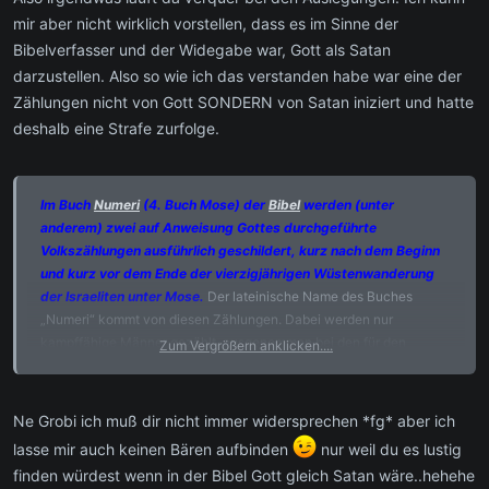
zweite, unter David durchgeführte Volkszählung.
mir aber nicht wirklich vorstellen, dass es im Sinne der
Gruß
Bibelverfasser und der Widegabe war, Gott als Satan
Grobi
darzustellen. Also so wie ich das verstanden habe war eine der
Zählungen nicht von Gott SONDERN von Satan iniziert und hatte
deshalb eine Strafe zurfolge.
Im Buch
Numeri
(4. Buch Mose) der
Bibel
werden (unter
anderem) zwei auf Anweisung Gottes durchgeführte
Volkszählungen ausführlich geschildert, kurz nach dem Beginn
und kurz vor dem Ende der vierzigjährigen Wüstenwanderung
der Israeliten unter Mose.
Der lateinische Name des Buches
„Numeri“ kommt von diesen Zählungen. Dabei werden nur
kampffähige Männer gezählt, ausgenommen bei den für den
Zum Vergrößern anklicken....
Priesterdienst vorgesehenen
Leviten
, bei denen auch männliche
Kinder und Greise mitgezählt werden. Beide Zählungen ergeben
jeweils eine Gesamtsumme von gut 600.000 Männern. Historiker
Ne Grobi ich muß dir nicht immer widersprechen *fg* aber ich
halten es angesichts fehlender archäologischer Funde für sehr
lasse mir auch keinen Bären aufbinden
nur weil du es lustig
unwahrscheinlich, dass tatsächlich so viele Israeliten so lange Zeit
finden würdest wenn in der Bibel Gott gleich Satan wäre..hehehe
durch die Sinai-Wüste gewandert sind.