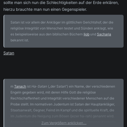
sollte man sich nun die Schlechtigkeiten auf der Erde erklären,
hierzu brauchte man nun einen Gegenspieler.
Satan ist vor allem der Ankläger im göttlichen Gerichtshof, der die
religiöse Integrität von Menschen testet und Sünden anklagt, wie
es beispielsweise aus den biblischen Büchern
Ijob
und
Sacharja
bekannt ist.
Satan
m
Tanach
ist
Ha-Satan
(„der Satan“) ein Name, der verschiedenen
Engeln gegeben wird, mit deren Hilfe Gott die religiöse
Rechtschaffenheit und Integrität verschiedener Menschen auf die
Probe stellt. Im normativen Judentum ist Satan der Hauptankläger,
Staatsanwalt, Gegner, Feind im Kampf und die spirituelle Kraft, die
im Judentum die Neigung zum Bösen (jezer ha-rah) genannt wird.
Satan ist dabei jedoch wie alle Engel unter vollkommener Kontrolle
Zum Vergrößern anklicken....