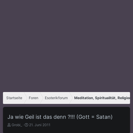
Startseite
Foren
Esoterikforum
Meditation, Spiritualität, Religion
Ja wie Geil ist das denn ?!!! (Gott = Satan)
E
E
Grobi_
21. Juni 2011
r
r