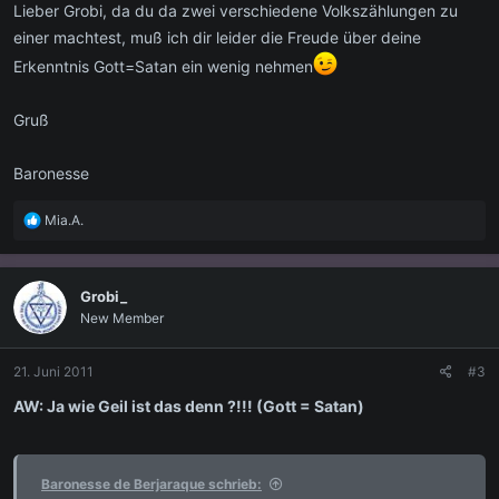
Lieber Grobi, da du da zwei verschiedene Volkszählungen zu
einer machtest, muß ich dir leider die Freude über deine
Erkenntnis Gott=Satan ein wenig nehmen
Gruß
Baronesse
R
Mia.A.
e
a
k
Grobi_
t
New Member
i
o
n
21. Juni 2011
#3
e
n
AW: Ja wie Geil ist das denn ?!!! (Gott = Satan)
:
Baronesse de Berjaraque schrieb: