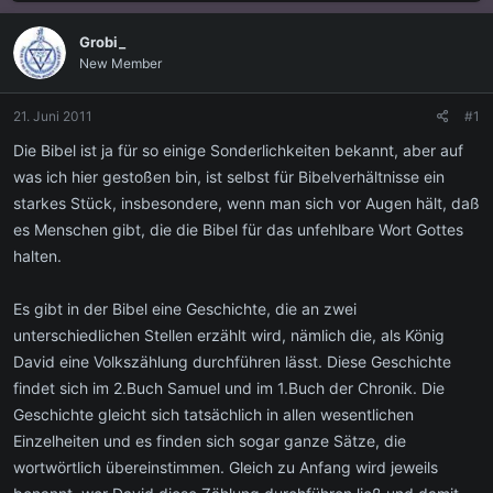
s
s
t
t
Grobi_
e
e
New Member
l
l
l
l
e
t
21. Juni 2011
#1
r
a
m
Die Bibel ist ja für so einige Sonderlichkeiten bekannt, aber auf
was ich hier gestoßen bin, ist selbst für Bibelverhältnisse ein
starkes Stück, insbesondere, wenn man sich vor Augen hält, daß
es Menschen gibt, die die Bibel für das unfehlbare Wort Gottes
halten.
Es gibt in der Bibel eine Geschichte, die an zwei
unterschiedlichen Stellen erzählt wird, nämlich die, als König
David eine Volkszählung durchführen lässt. Diese Geschichte
findet sich im 2.Buch Samuel und im 1.Buch der Chronik. Die
Geschichte gleicht sich tatsächlich in allen wesentlichen
Einzelheiten und es finden sich sogar ganze Sätze, die
wortwörtlich übereinstimmen. Gleich zu Anfang wird jeweils