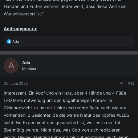
Händen und Füßen wehren: Jeder weiß, dass diese Welt kein
Wunschkonzert ist."
Androgynos >>
R
Ada
e
a
k
Ada
A
t
Member
i
o
n
30. Juni 2023
#12
e
n
Interessant. Ein Kopf und ein Herz, aber 4 Hände und 4 Füße.
:
Letzteres notwendig um den kugelförmigen Körper im
Gleichgewicht zu halten. Linke und rechte Seite nach wie vor
vorhanden. 2 Gesichter, da die wahre Natur des Kopfes ALLES
sieht. Ein Experiment das gescheitert ist, weil es in der Tat
übermütig wurde. Nicht das, was Gott von sich replizieren
wollte. Dieses Szenario kann ich mir gut vorstellen, auch wenn