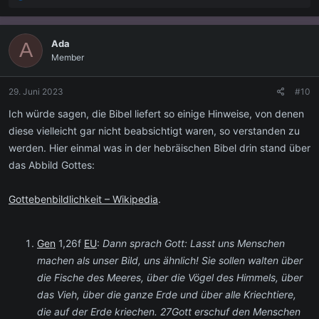
Israel und Juda. Der König [=David] sprach zu seinem Heeresführer
e
a
Joab: Reise durch die Stämme Israels von Dan bis Beerscheba und
k
zählt das [kriegsfähige] Volk. Ich möchte wissen, wieviele es sind.
Ada
A
t
Member
i
Chronik 21,1-2
o
Und
Satan
richtete sich gegen Israel und reizte David dazu, Israel
n
29. Juni 2023
#10
zu zählen. Daraufhin sprach David zu Joab und zu den führenden
e
n
des Volkes: Reist durch Israel von Beerscheba bis Dan und
Ich würde sagen, die Bibel liefert so einige Hinweise, von denen
:
berichtet mir, wieviele es sind.
diese vielleicht gar nicht beabsichtigt waren, so verstanden zu
werden. Hier einmal was in der hebräischen Bibel drin stand über
Gefunden auf
Jesus-Offline 2.0
das Abbild Gottes:
Gottebenbildlichkeit – Wikipedia
.
Gen
1,26f
EU
:
Dann sprach Gott: Lasst uns Menschen
machen als unser Bild, uns ähnlich! Sie sollen walten über
die Fische des Meeres, über die Vögel des Himmels, über
das Vieh, über die ganze Erde und über alle Kriechtiere,
die auf der Erde kriechen. 27Gott erschuf den Menschen