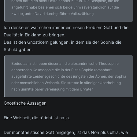
haben natürlich nichts miteinander zu tun. Die Beispiele, die ich
angeführt habe beziehen sich beide unmissverständlich auf die
zweite, unter David durchgeführte Volkszählung.
Ich denke es war schon immer ein riesen Problem Gott und die
Dualität in Einklang zu bringen.
Das ist den Gnostikern gelungen, in dem sie der Sophia die
Schuld gaben.
Bedeutsam ist neben dieser an die alexandrinische Theosophie
erinnernden Kosmogonie die in der Pistis Sophia romanhaft
ausgeführte Leidensgeschichte des jüngsten der Äonen, der Sophia
oder menschlichen Weisheit. Sie strebte in sündiger Überhebung
nach unmittelbarer Vereinigung mit dem Urvater.
Gnostische Aussagen
Eine Weisheit, die töricht ist na ja.
Der monotheistische Gott hingegen, ist das Non plus ultra, wie