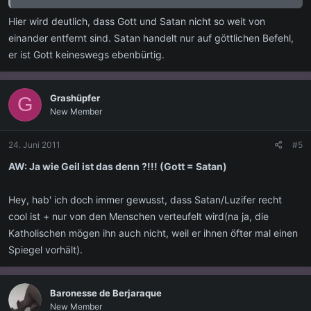
und Befehl von Gott, er ist keinesfalls ein Wesen von freiem Willen,
das gegen Gott rebellieren könnte.
Freien Willen
schreibt das
Hier wird deutlich, dass Gott und Satan nicht so weit von
normative Judentum nur den Menschen zu
einander entfernt sind. Satan handelt nur auf göttlichen Befehl,
er ist Gott keineswegs ebenbürtig.
Grashüpfer
G
New Member
24. Juni 2011
#5
AW: Ja wie Geil ist das denn ?!!! (Gott = Satan)
Hey, hab' ich doch immer gewusst, dass Satan/Luzifer recht
cool ist + nur von den Menschen verteufelt wird(na ja, die
Katholischen mögen ihn auch nicht, weil er ihnen öfter mal einen
Spiegel vorhält).
Baronesse de Berjaraque
New Member