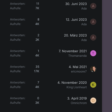
30. Juni 2023
Antworten
11
A
Aufrufe
7K
Ada
12. Juni 2023
Antworten
8
A
Aufrufe
4K
Ada
20. März 2023
Antworten
2
A
Aufrufe
2K
Ada
7. November 2021
Antworten
1
T
Aufrufe
4K
Thomananda
4. Mai 2021
Antworten
35
Aufrufe
17K
ericmoore7
4. November 2020
Antworten
7
K
Aufrufe
4K
King Lionheart
3. April 2019
Antworten
0
O
Aufrufe
3K
Omnichrom