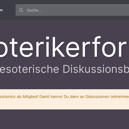
um
oterikerfo
esoterische Diskussions
kostenlos als Mitglied! Damit kannst Du dann an Diskussionen teilnehm