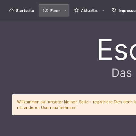
Startseite
Foren
Aktuelles
Impress
Es
Das 
Willkommen auf unserer kleinen Seite - registriere Dich doch 
mit anderen Usern aufnehmen!