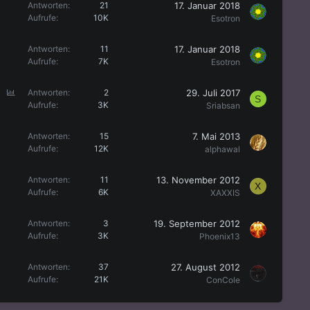
17. Januar 2018
Antworten
21
Aufrufe
10K
Esotron
17. Januar 2018
Antworten
11
Aufrufe
7K
Esotron
U
29. Juli 2017
Antworten
2
S
m
Aufrufe
3K
Sriabsan
f
r
7. Mai 2013
Antworten
15
a
Aufrufe
12K
alphawal
g
e
13. November 2012
Antworten
11
X
Aufrufe
6K
XAXXIS
19. September 2012
Antworten
3
Aufrufe
3K
Phoenix13
27. August 2012
Antworten
37
Aufrufe
21K
ConCole