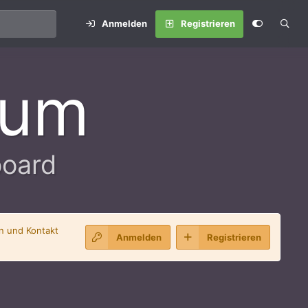
Anmelden
Registrieren
rum
board
en und Kontakt
Anmelden
Registrieren