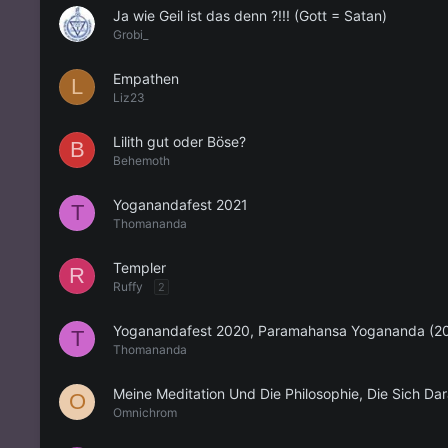
Ja wie Geil ist das denn ?!!! (Gott = Satan)
Grobi_
Empathen
L
Liz23
Lilith gut oder Böse?
B
Behemoth
Yoganandafest 2021
T
Thomananda
Templer
R
Ruffy
2
Yoganandafest 2020, Paramahansa Yogananda (20 
T
Thomananda
Meine Meditation Und Die Philosophie, Die Sich Dar
O
Omnichrom