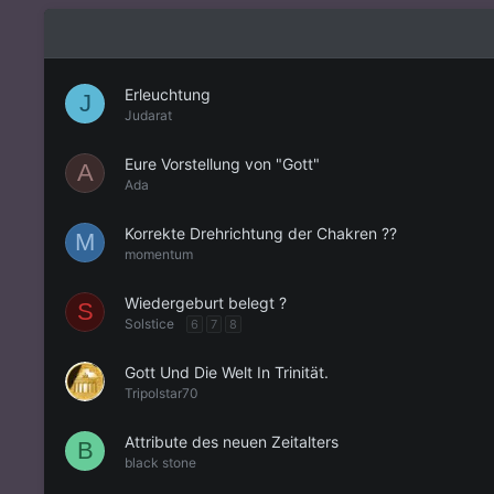
Erleuchtung
J
Judarat
Eure Vorstellung von "Gott"
A
Ada
Korrekte Drehrichtung der Chakren ??
M
momentum
Wiedergeburt belegt ?
S
Solstice
6
7
8
Gott Und Die Welt In Trinität.
Tripolstar70
Attribute des neuen Zeitalters
B
black stone