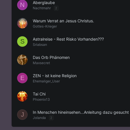
Aberglaube
N
Nachtmahr
2
Warum Verrat an Jesus Christus.
Gottes-Krieger
Astralreise - Rest Risko Vorhanden???
S
Sriabsan
Das Orb Phänomen
Maxsecret
ZEN - ist keine Religion
E
Ehemaliger_User
Tai Chi
Phoenix13
In Menschen hineinsehen...Anleitung dazu gesucht
J
Jolanda
2