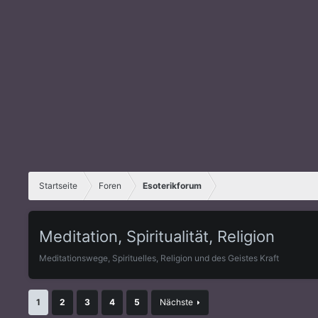
Startseite
Foren
Esoterikforum
Meditation, Spiritualität, Religion
Meditationswege, Spirituelles, Religion und des Geistes Kraft
1
2
3
4
5
Nächste