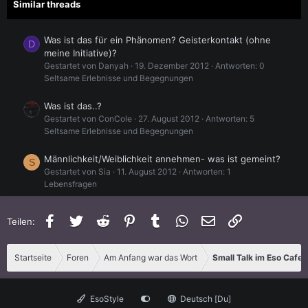
Similar threads
Was ist das für ein Phänomen? Geisterkontakt (ohne
D
meine Initiative)?
Gestartet von Danyah
19. Dezember 2012
Antworten: 0
Seltsame Erlebnisse und Begegnungen
Was ist das..?
Gestartet von ConCole
27. August 2012
Antworten: 5
Seltsame Erlebnisse und Begegnungen
Männlichkeit/Weiblichkeit annehmen- was ist gemeint?
S
Gestartet von Sia
11. August 2012
Antworten: 1
Lebensfragen
Was genau ist Hellsehen?
Facebook
Twitter
Reddit
Pinterest
Tumblr
WhatsApp
E-Mail
Link
Teilen:
Gestartet von Filz
14. Mai 2012
Antworten: 3
Kartenlegen, Orakel, Pendel, Tarot und magisches W
Startseite
Foren
Am Anfang war das Wort
Small Talk im Eso Cafe
Was ist Esoterik?
Gestartet von Filz
14. Mai 2012
Antworten: 0
Esoterik allgemein
EsoStyle
Deutsch [Du]