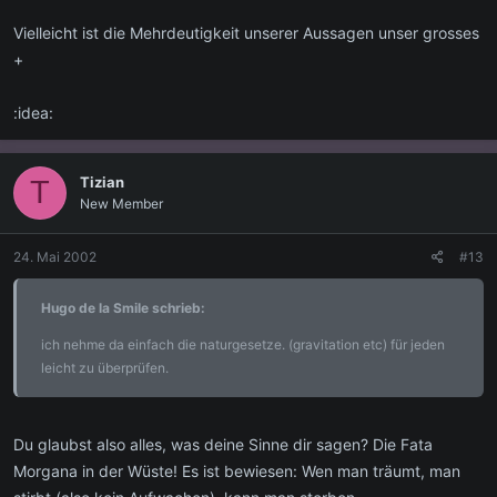
Vielleicht ist die Mehrdeutigkeit unserer Aussagen unser grosses
+
:idea:
Tizian
T
New Member
24. Mai 2002
#13
Hugo de la Smile schrieb:
ich nehme da einfach die naturgesetze. (gravitation etc) für jeden
leicht zu überprüfen.
Du glaubst also alles, was deine Sinne dir sagen? Die Fata
Morgana in der Wüste! Es ist bewiesen: Wen man träumt, man