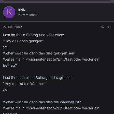
s
s
t
t
kND
K
e
e
New Member
l
l
l
l
e
t
22. Mai 2002
#1
r
a
m
Lest ihr mal n Beitrag und sagt euch:
"Hey das doch gelogen"
:?:
Woher wisst Ihr denn das dies gelogen sei?
Weil es mal n Prominenter sagte?Ein Staat oder wieder ein
Beitrag?
Lest Ihr auch einen Beitrag und sagt euch:
"Hey das ist die Wahrheit"
:?:
Woher wisst Ihr denn das dies die Wahrheit ist?
Weil es mal n Prominenter sagte?Ein Staat oder wieder ein