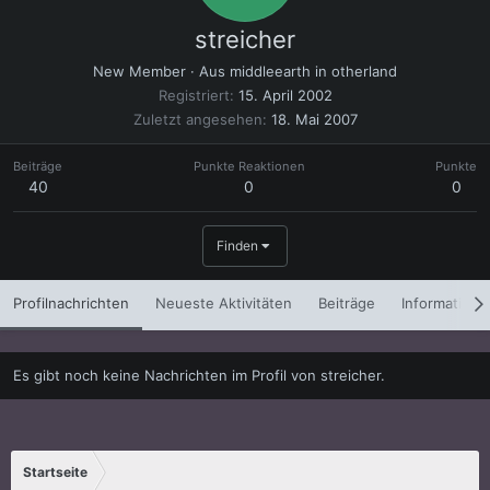
streicher
New Member
·
Aus
middleearth in otherland
Registriert
15. April 2002
Zuletzt angesehen
18. Mai 2007
Beiträge
Punkte Reaktionen
Punkte
40
0
0
Finden
Profilnachrichten
Neueste Aktivitäten
Beiträge
Informatione
Es gibt noch keine Nachrichten im Profil von streicher.
Startseite