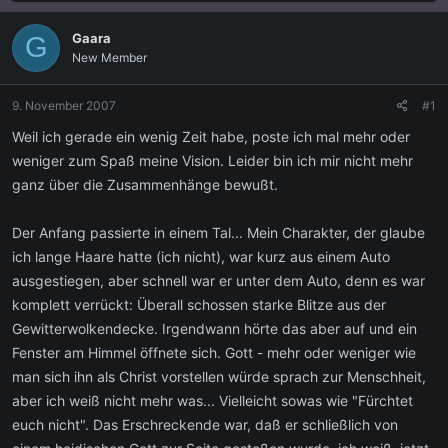
s
s
t
t
Gaara
G
e
e
New Member
l
l
l
l
e
t
9. November 2007
#1
r
a
m
Weil ich gerade ein wenig Zeit habe, poste ich mal mehr oder
weniger zum Spaß meine Vision. Leider bin ich mir nicht mehr
ganz über die Zusammenhänge bewußt.
Der Anfang passierte in einem Tal... Mein Charakter, der glaube
ich lange Haare hatte (ich nicht), war kurz aus einem Auto
ausgestiegen, aber schnell war er unter dem Auto, denn es war
komplett verrückt: Überall schossen starke Blitze aus der
Gewitterwolkendecke. Irgendwann hörte das aber auf und ein
Fenster am Himmel öffnete sich. Gott - mehr oder weniger wie
man sich ihn als Christ vorstellen würde sprach zur Menschheit,
aber ich weiß nicht mehr was... Vielleicht sowas wie "Fürchtet
euch nicht". Das Erschreckende war, daß er schließlich von