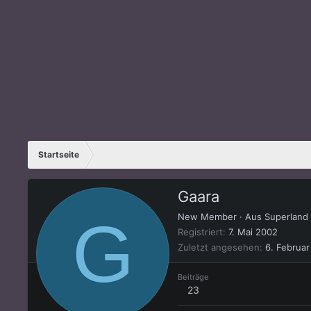
Startseite
Gaara
G
New Member
·
Aus
Superland
Registriert
7. Mai 2002
Zuletzt angesehen
6. Februa
Beiträge
23