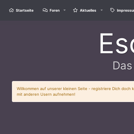
Startseite
Foren
Aktuelles
Impress
Es
Das
Willkommen auf unserer kleinen Seite - registriere Dich doch 
mit anderen Usern aufnehmen!