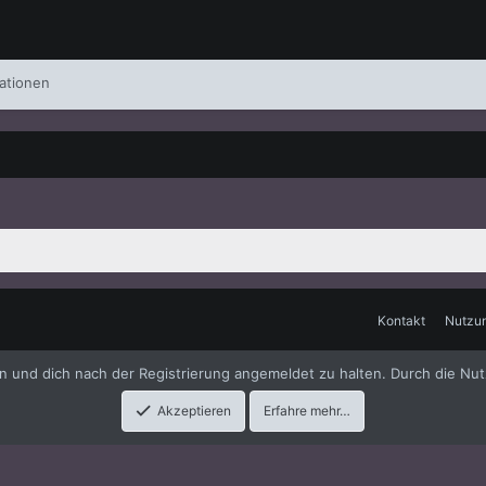
ationen
Kontakt
Nutzu
me
by xenfocus
en und dich nach der Registrierung angemeldet zu halten. Durch die Nut
Akzeptieren
Erfahre mehr…