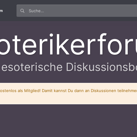
um
oterikerfo
 esoterische Diskussionsb
kostenlos als Mitglied! Damit kannst Du dann an Diskussionen teilnehm