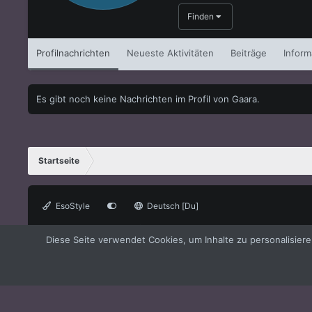
Finden
Profilnachrichten
Neueste Aktivitäten
Beiträge
Inform
Es gibt noch keine Nachrichten im Profil von Gaara.
Startseite
EsoStyle
Deutsch [Du]
®
Forum software by XenForo
© 2010-2021 XenForo Ltd.
XenForo the
Diese Seite verwendet Cookies, um Inhalte zu personalisier