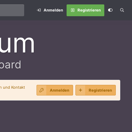
Anmelden
Registrieren
rum
oard
en und Kontakt
Anmelden
Registrieren