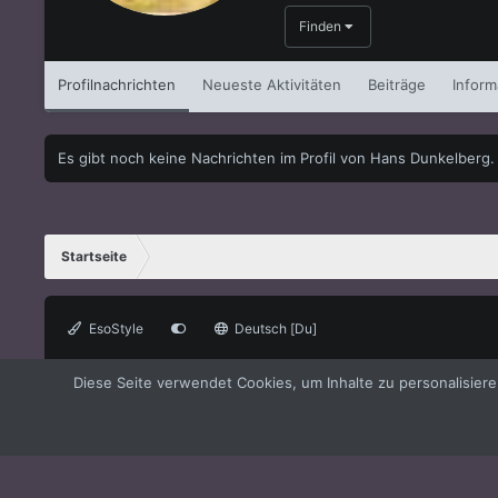
Finden
Profilnachrichten
Neueste Aktivitäten
Beiträge
Inform
Es gibt noch keine Nachrichten im Profil von Hans Dunkelberg.
Startseite
EsoStyle
Deutsch [Du]
®
Forum software by XenForo
© 2010-2021 XenForo Ltd.
XenForo the
Diese Seite verwendet Cookies, um Inhalte zu personalisier