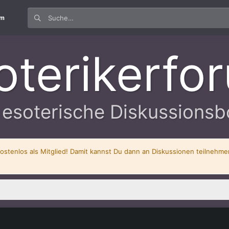
um
oterikerfo
 esoterische Diskussionsb
kostenlos als Mitglied! Damit kannst Du dann an Diskussionen teilnehm