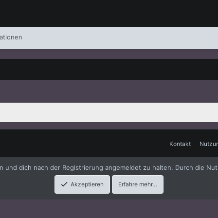
ationen
Kontakt
Nutzu
me
by xenfocus
en und dich nach der Registrierung angemeldet zu halten. Durch die Nut
Akzeptieren
Erfahre mehr…