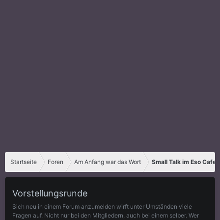
Startseite
Foren
Am Anfang war das Wort
Small Talk im Eso Cafe
Vorstellungsrunde
Sich neu in einem Forum anzumelden wirft unter Umständen viele
Fragen auf. Nicht nur bei den Mitgliedern, auch bei einem selber. Wer