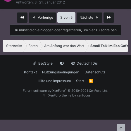
Antworten
8
21. Januar 2012
Erste
Letzte
Vorherige
3 von 5
Nächste
Du musst dich einloggen oder registrieren, um hier zu schreiben.
Startseite
Foren
Am Anfang war das Wort
Small Talk im Eso Cafe
EsoStyle
Deutsch [Du]
Kontakt
Nutzungsbedingungen
Datenschutz
Hilfe und Impressum
Start
R
S
S
®
Forum software by XenForo
© 2010-2021 XenForo Ltd.
XenForo theme
by xenfocus
Oben