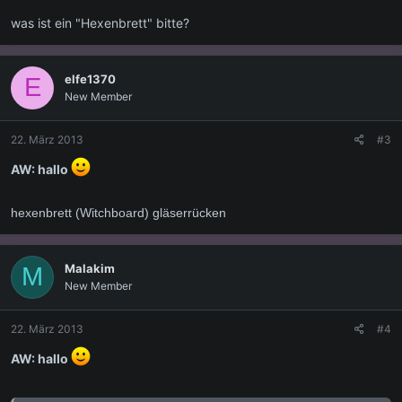
was ist ein "Hexenbrett" bitte?
elfe1370
E
New Member
22. März 2013
#3
AW: hallo
hexenbrett (Witchboard) gläserrücken
Malakim
M
New Member
22. März 2013
#4
AW: hallo