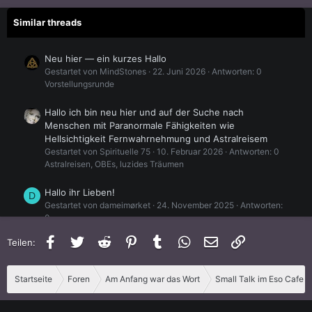
Similar threads
Neu hier — ein kurzes Hallo
Gestartet von MindStones
22. Juni 2026
Antworten: 0
Vorstellungsrunde
Hallo ich bin neu hier und auf der Suche nach
Menschen mit Paranormale Fähigkeiten wie
Hellsichtigkeit Fernwahrnehmung und Astralreisem
Gestartet von Spirituelle 75
10. Februar 2026
Antworten: 0
Astralreisen, OBEs, luzides Träumen
Hallo ihr Lieben!
D
Gestartet von dameimørket
24. November 2025
Antworten:
0
Vorstellungsrunde
Facebook
Twitter
Reddit
Pinterest
Tumblr
WhatsApp
E-Mail
Link
Teilen:
DeineMagie - Hallo zusammen
Gestartet von DeineMagie
19. Juni 2025
Antworten: 0
Startseite
Foren
Am Anfang war das Wort
Small Talk im Eso Cafe
Vorstellungsrunde
Hallo zusammen