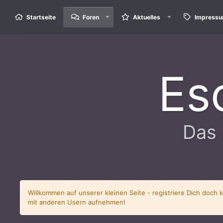
Startseite
Foren
Aktuelles
Impress
Es
Das 
Willkommen auf unserer kleinen Seite - registriere Dich doch 
mit anderen Usern aufnehmen!