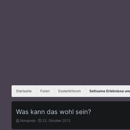
Startseite
Foren
Esoterikforum
Seltsame Erlebnisse u
Was kann das wohl sein?
E
E
Nimajneb
23. Oktober 2012
r
r