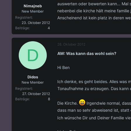
auswerten oder bewerten kann... Mal 
Nimajneb
nebenbei die kirche hält meine familie 
New Member
Anscheinend ist kein platz in deren 
Registriert
23. Oktober 2012
Beiträge
4
28. Oktober 2012
D
AW: Was kann das wohl sein?
Hi Ben
Didos
Ich denke, es geht beides. Alles was m
New Member
Tonaufnahme zu erzeugen. Das kann e
Registriert
27. Oktober 2012
Beiträge
8
Die Kirche.
Irgendwie normal, dass 
dass man so sehr abweisend ist, statt o
Ich wünsche Dir und Deiner Familie vie