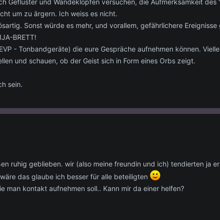
urch Geflüster und Wändeklopfen versuchen, die Aufmerksamkeit des 
icht um zu ärgern. Ich weiss es nicht.
 bösartig. Sonst würde es mehr, und vorallem, gefährlichere Ereigniss
IJA-BRETT!
VP - Tonbandgeräte) die eure Gespräche aufnehmen können. Vielleicht 
en und schauen, ob der Geist sich in Form eines Orbs zeigt.
ch sein.
ßen ruhig geblieben. wir (also meine freundin und ich) tendierten j
wäre das glaube ich besser für alle beteiligten
ie man kontakt aufnehmen soll.. Kann mir da einer helfen?