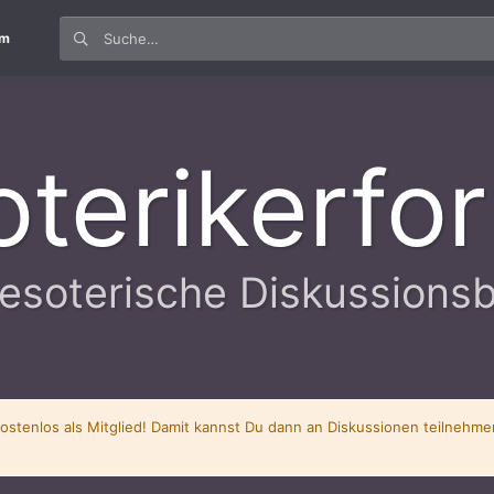
um
oterikerfo
esoterische Diskussions
kostenlos als Mitglied! Damit kannst Du dann an Diskussionen teilnehm