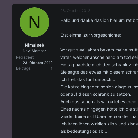
s
s
t
t
23. Oktober 2012
e
e
N
l
l
Hallo und danke das ich hier um rat bit
l
l
e
t
r
a
Erst einmal zur vorgeschichte:
m
Nimajneb
Vor gut zwei jahren bekam meine mutte
New Member
vater, welcher anscheinend am tod sei
Registriert
23. Oktober 2012
Ein tag nachdem ich den schrank zu ihr
Beiträge
4
Sie sagte das etwas mit diesem schrank
Ich hielt das für humbuck...
Die katze hingegen schien dinge zu se
oder auf diesen schrank zu setzen.
Auch das tat ich als willkürliches ereig
Eines nachts hingegen hörte ich die st
wieder keine sichtbare person der ma
Ich kann ihnen wirklich klipp und klar
als bedeutungslos ab...