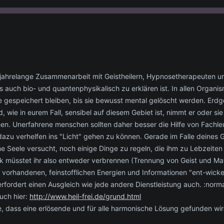
 jahrelange Zusammenarbeit mit Geistheilern, Hypnosetherapeuten un
s auch bio- und quantenphysikalisch zu erklären ist. In allen Organi
ge gespeichert bleiben, bis sie bewusst mental gelöscht werden. Erd
 wie in eurem Fall, sensibel auf diesem Gebiet ist, nimmt er oder s
. Unerfahrene menschen sollten daher besser die Hilfe von Fachle
 dazu verhelfen ins "Licht" gehen zu können. Gerade im Falle deines
ne Seele versucht, noch einige Dinge zu regeln, die ihm zu Lebzeit
nk müsstet ihr also entweder verbrennen (Trennung von Geist und Ma
n vorhandenen, feinstofflichen Energien und Informationen "ent-wick
erfordert einen Ausgleich wie jede andere Dienstleistung auch. :norm
uch hier:
http://www.heil-frei.de/grund.html
, dass eine erlösende und für alle harmonische Lösung gefunden wi