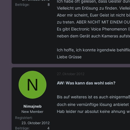
Ich habe oft gelesen, dass Geister d
Beiträge
8
Vielleicht um Erlösung zu finden. Vielle
Aber mir scheint, Euer Geist ist nicht
zu treten. ABER NICHT MIT EINEM OU
Es gibt Electronic Voice Phenomenon (E
neben dem Gerät auch Kameras aufstell
Ich hoffe, ich konnte irgendwie behilfli
Liebe Grüsse
27. Oktober 2012
N
AW: Was kann das wohl sein?
Bis auf weiteres ist es auch einigerma
doch eine vernünftige lösung anbietet 
Nimajneb
Hab leider nur absolut keine ahnung w
New Member
Registriert
23. Oktober 2012
Beiträge
4