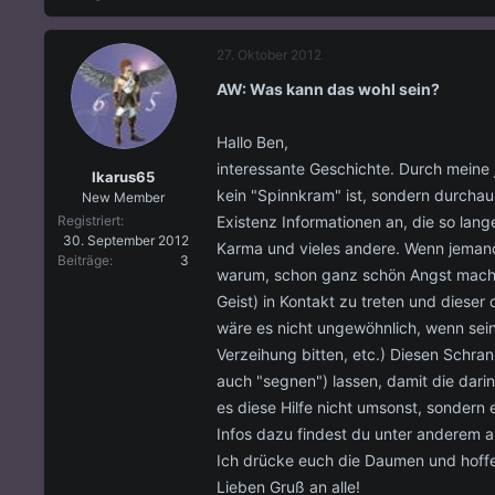
27. Oktober 2012
AW: Was kann das wohl sein?
Hallo Ben,
interessante Geschichte. Durch meine
Ikarus65
kein "Spinnkram" ist, sondern durchau
New Member
Existenz Informationen an, die so lan
Registriert
30. September 2012
Karma und vieles andere. Wenn jemand,
Beiträge
3
warum, schon ganz schön Angst machen
Geist) in Kontakt zu treten und dieser
wäre es nicht ungewöhnlich, wenn sei
Verzeihung bitten, etc.) Diesen Schra
auch "segnen") lassen, damit die dari
es diese Hilfe nicht umsonst, sondern 
Infos dazu findest du unter anderem a
Ich drücke euch die Daumen und hoffe
Lieben Gruß an alle!