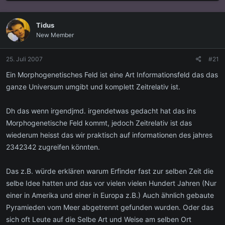
s
s
t
t
e
e
Tidus
l
l
New Member
l
l
e
t
r
a
25. Juli 2007
#21
m
Ein Morphogenetisches Feld ist eine Art Informationsfeld das das
ganze Universum umgibt und komplett Zeitrelativ ist.
Dh das wenn irgendjmd. irgendetwas gedacht hat das ins
Morphogenetische Feld kommt, jedoch Zeitrelativ ist das
wiederum heisst das wir praktisch auf informationen des jahres
2342342 zugreifen könnten.
Das z.B. würde erklären warum Erfinder fast zur selben Zeit die
selbe Idee hatten und das vor vielen vielen Hundert Jahren (Nur
einer in Amerika und einer in Europa z.B.) Auch ähnlich gebaute
Pyramieden vom Meer abgetrennt gefunden wurden. Oder das
sich oft Leute auf die Selbe Art und Weise am selben Ort