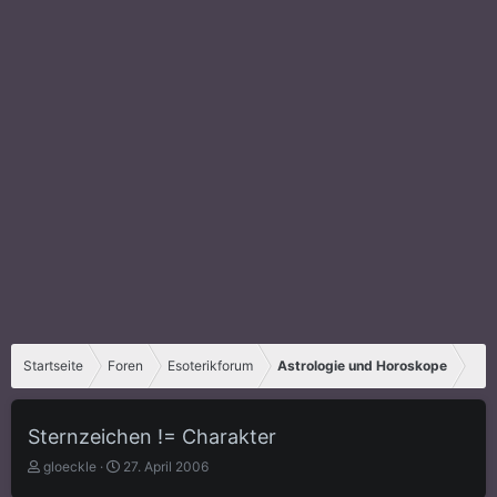
Startseite
Foren
Esoterikforum
Astrologie und Horoskope
Sternzeichen != Charakter
E
E
gloeckle
27. April 2006
r
r