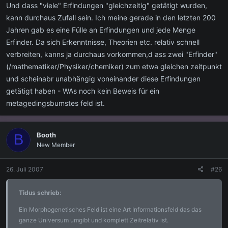
Und dass "viele" Erfindungen "gleichzeitig" getätigt wurden,
kann durchaus Zufall sein. Ich meine gerade in den letzten 200
Jahren gab es eine Fülle an Erfindungen und jede Menge
Erfinder. Da sich Erkenntnisse, Theorien etc. relativ schnell
verbreiten, kanns ja durchaus vorkommen,d ass zwei "Erfinder"
(/mathematiker/Physiker/chemiker) zum etwa gleichen zeitpunkt
und scheinabr unabhängig voneinander diese Erfindungen
getätigt haben - WAs noch kein Beweis für ein
metagedingsbumstes feld ist.
Booth
B
New Member
26. Juli 2007
#26
Tidus schrieb:
Ein Morphogenetisches Feld ist eine Art Informationsfeld das das
ganze Universum umgibt und komplett Zeitrelativ ist.