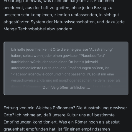
Erklärung für etwas, was nicht einmal jeder als Phänomen
anerkennt, aus der Luft zu greifen, ohne jeden Bezug zu
unserem sehr komplexen, ziemlich umfassenden, in sich gut
abgestützten System der Naturwissenschaften, und dazu jede
Menge Technobabbel abzusondern.
Ich hoffe jeder hier kennt Orte die eine gewisse "Ausstrahlung"
haben, selbst wenn jeder einen gewissen "Placeboeffekt"
durchleben würde, der solch einen Ort betritt (obwohl
unterschiedlichste Leute ähnliche Empfindungen spüren, ist
"Placebo" irgendwie doof umd nicht passend...?), so ist mir eine
versuchsweise Erklärung mit morphogenetischen Feldern lieber als
dieses Phänomen
grundsätzlich als nicht vorhanden oder als
Zum Vergrößern anklicken....
unwissenschaftlich
hinzustellen... nur weil man es nicht erklären kann... aber so ist es ja
eigentlich immer... :-/
Fettung von mir. Welches Phänomen? Die Ausstrahlung gewisser
Orte? Ich nehme an, daß unsere Kultur uns auf bestimmte
Empfindungen konditioniert. Was ein Römer noch als absolut
grauenhaft empfunden hat, ist für einen empfindsamen