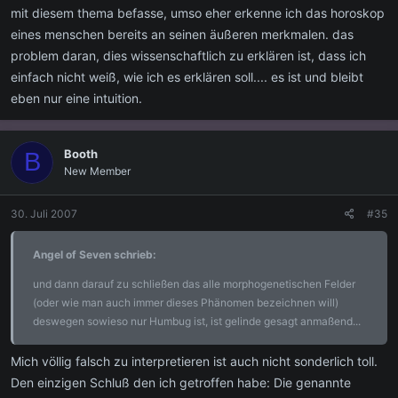
mit diesem thema befasse, umso eher erkenne ich das horoskop
eines menschen bereits an seinen äußeren merkmalen. das
problem daran, dies wissenschaftlich zu erklären ist, dass ich
einfach nicht weiß, wie ich es erklären soll.... es ist und bleibt
eben nur eine intuition.
Booth
B
New Member
30. Juli 2007
#35
Angel of Seven schrieb:
und dann darauf zu schließen das alle morphogenetischen Felder
(oder wie man auch immer dieses Phänomen bezeichnen will)
deswegen sowieso nur Humbug ist, ist gelinde gesagt anmaßend...
Mich völlig falsch zu interpretieren ist auch nicht sonderlich toll.
Den einzigen Schluß den ich getroffen habe: Die genannte