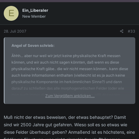
Ein_Liberaler
E
New Member
28. Juli 2007
#33
Angel of Seven schrieb:
Ähhh... aber nur weil wir jetzt keine physikalische Kraft messen
können, und wir auch nicht sagen könnten, daß wenn es diese
physikalische Kraft gäbe.. die wir nicht messen können.. kann diese
auch keine Informationen enthalten (vielleicht ist es ja auch keine
physikalische Komponente im herkömmlichen Sinne?) und dann
darauf zu schließen das alle morphogenetischen Felder (oder wie
man auch immer dieses Phänomen bezeichnen will) deswegen
Zum Vergrößern anklicken....
sowieso nur Humbug ist, ist gelinde gesagt anmaßend...
Muß nicht der etwas beweisen, der etwas behauptet? Damit
sind wir 2500 Jahre gut gefahren. Wieso soll es so etwas wie
diese Felder überhaupt geben? Anmaßend ist es höchstens, eine