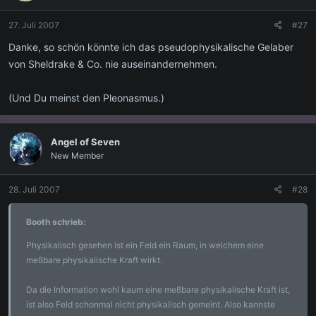
27. Juli 2007
#27
Danke, so schön könnte ich das pseudophysikalische Gelaber
von Sheldrake & Co. nie auseinandernehmen.
(Und Du meinst den Pleonasmus.)
Angel of Seven
New Member
28. Juli 2007
#28
Booth schrieb:
Physikalisch gesehen ist ein Feld ein Raum, in welchem eine
meßbare physikalische Kraft wirkt.
Da die Information wohl kaum eine meßbare physikalische Kraft ist,
ist also Feld schonmal nicht physikalisch gemeint. Also kannste