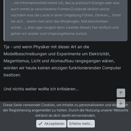
... mit Informationsfeld meine ich, das ja praktisch Energie oder was
auch immer ja verschiedene Formen/Zustände besitzt und je
nachdem was die Leute in jener Umgebung Fühlen, Denken,... formt
sie sich... (wenn man jetzt das Morphogen. feld beschreiben
würde....), aber egal vergest denn zweiten Absatz hier einfach und
gehen wir wieder zum Ursprungsthema zurück.
Tja - und wenn Physiker mit dieser Art an die
Modellbeschreibungen und Experimente um Elektrizität,
Magentismus, Licht und Atomaufbau rangegangen wären,
würden wir heute keinen einzigen funktionierenden Computer
besitzen.
Und nichts weiter wollte ich kritisieren...
Oben
edit: Und das gleich nochmal:
Unte
Diese Seite verwendet Cookies, um Inhalte zu personalisieren und dich nach
der Registrierung angemeldet zu halten. Durch die Nutzung unserer Webseite
erklärst du dich damit einverstanden.
NightHawk schrieb:
Akzeptieren
Erfahre mehr…
ich habe eine hypothese erstellt, dass 90% aller
guten Arbeiter
Foren
Aktuelles
Anmelden
Registrieren
Suche