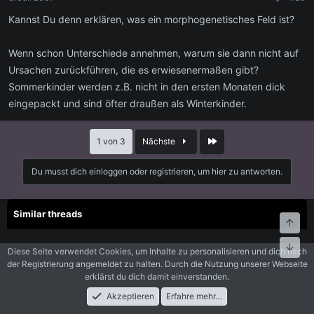
Kannst Du denn erklären, was ein morphogenetisches Feld ist?
Wenn schon Unterschiede annehmen, warum sie dann nicht auf
Ursachen zurückführen, die es erwiesenermaßen gibt?
Sommerkinder werden z.B. nicht in den ersten Monaten dick
eingepackt und sind öfter draußen als Winterkinder.
Letzte
1 von 3
Nächste
Du musst dich einloggen oder registrieren, um hier zu antworten.
Similar threads
Oben
Unte
Sternzeichen symbol
Diese Seite verwendet Cookies, um Inhalte zu personalisieren und dich nach
L
Gestartet von Liz23
13. Oktober 2020
Antworten: 3
der Registrierung angemeldet zu halten. Durch die Nutzung unserer Webseite
Esoterik allgemein
erklärst du dich damit einverstanden.
Akzeptieren
Erfahre mehr…
Sternzeichen Erkennen
Foren
Aktuelles
Anmelden
Registrieren
Suche