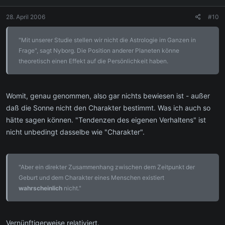
28. April 2006
#10
"Mit unserer Studie stellen wir nicht die Astrologie im Ganzen in
Frage", sagt Nyborg. Die Position anderer Planeten könne
theoretisch einen Effekt auf die Persönlichkeit haben.
Womit, genau genommen, also gar nichts bewiesen ist - außer
daß die Sonne nicht den Charakter bestimmt. Was ich auch so
hätte sagen können. "Tendenzen des eigenen Verhaltens" ist
nicht unbedingt dasselbe wie "Charakter".
"Aber ein direkter Zusammenhang zwischen dem Zeitpunkt der
Geburt und dem Charakter eines Menschen existiert
wahrscheinlich
nicht."
Vernünftigerweise relativiert.