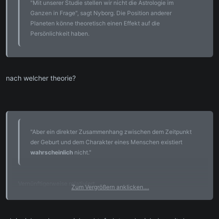
"Mit unserer Studie stellen wir nicht die Astrologie im
Ganzen in Frage", sagt Nyborg. Die Position anderer
Planeten könne theoretisch einen Effekt auf die
Persönlichkeit haben.
nach welcher theorie?
"Aber ein direkter Zusammenhang zwischen dem Zeitpunkt
der Geburt und dem Charakter eines Menschen existiert
wahrscheinlich
nicht."
Vernünftigerweise relativiert.
Zum Vergrößern anklicken....
Wüßte zu gerne, wonach die wie gesucht haben.
Zum Vergrößern anklicken....