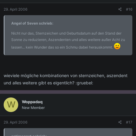
29. April 2006
#16
Angel of Seven schrieb:
Nicht nur das, Sternzeichen und Geburtsdatum auf den Stand der
Sonne zu reduzieren, Aszendenten und alles weitere außer Acht zu
lassen... kein Wunder das so ein Schmu dabei herauskommt.
wieviele mögliche kombinationen von sternzeichen, aszendent
und alles weitere gibt es eigentlich? :gruebel:
Woppadaq
W
New Member
29. April 2006
#17