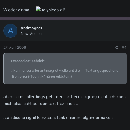
Wieder einmal....
antimagnet
A
New Member
27. April 2006
#4
zerocoolcat schrieb:
...kann unser aller antimagnet vielleicht die im Text angesprochene
"Bonferroni-Technik" näher erläutern?
aber sicher. allerdings geht der link bei mir (grad) nicht, ich kann
mich also nicht auf den text beziehen...
statistische signifikanztests funkionieren folgendermaßen: