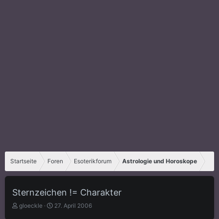
Startseite
Foren
Esoterikforum
Astrologie und Horoskope
Sternzeichen != Charakter
E
E
gloeckle
27. April 2006
r
r