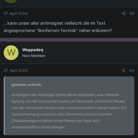
27. April 2006
#2
...kann unser aller antimagnet vielleicht die im Text
angesprochene "Bonferroni-Technik" näher erläutern?
Woppadaq
W
New Member
27. April 2006
#3
gloeckle schrieb:
Anhängern der Astrologie dürfte daher missfallen, was Helmuth
Nyborg von der Universität Aarhus in Dänemark und Martin Reuter
von der Universität Gießen jetzt wissenschaftlich belegt haben: Ein
Zusammenhang zwischen dem Sternkreiszeichen und den
Charaktereigenschaften eines Menschen lässt sich
wissenschaftlich nicht belegen.