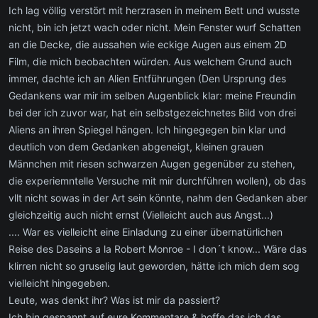
Ich lag völlig verstört mit herzrasen in meinem Bett und wusste
nicht, bin ich jetzt wach oder nicht. Mein Fenster wurf Schatten
an die Decke, die aussahen wie eckige Augen aus einem 2D
Film, die mich beobachten würden. Aus welchem Grund auch
immer, dachte ich an Alien Entführungen (Den Ursprung des
Gedankens war mir im selben Augenblick klar: meine Freundin
bei der ich zuvor war, hat ein selbstgezeichnetes Bild von drei
Aliens an ihren Spiegel hängen. Ich hingegegen bin klar und
deutlich von dem Gedanken abgeneigt, kleinen grauen
Männchen mit riesen schwarzen Augen gegenüber zu stehen,
die experiemntelle Versuche mit mir durchführen wollen), ob das
vllt nicht sowas in der Art sein könnte, nahm den Gedanken aber
gleichzeitig auch nicht ernst (Vielleicht auch aus Angst...)
.... War es vielleicht eine Einladung zu einer übernatürlichen
Reise des Daseins a la Robert Monroe - I don´t know... Wäre das
klirren nicht so gruselig laut geworden, hätte ich mich dem sog
vielleicht hingegeben.
Leute, was denkt ihr? Was ist mir da passiert?
Ich bin gespannt auf eure Kommentare & hoffe das ich das