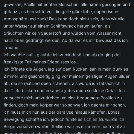
gewesen, Arielle mit echten Menschen, alle haben gesungen und
getanzt, es herrschte voll die geile glückliche, euphorische
Atmosphäre und zack! Das kann doch nicht sein, dass wir alle
unter Wasser auf einem Schiffswrack herum laufen, als
bräuchten wir kein Sauerstoff und würden vom Wasser nicht
nach oben gedrängt werden. Ab da war es mir bewusst das ich
Träume.
Ich wachte auf - glaubte ich zumindest! Und ab da ging der
freakigste Teil meines Erlebnisses los...
Ich öffnete die Augen, lag auf dem Rücken, sah in mein dunkles
Zimmer und gleichzeitig ging vor meinem geistigen Augen Bilder
ab, die so real und deep schienen, als würde ich tatsächlich in
die Tiefe blicken und erkannte jedes doch so kleine Detail. Ich
versuchte mich umzudrehen um eine bequemere Position zu
finden, doch mein Körper war so schwer, ich dachte mir schon,
ich muss mich nun aus der paralyse hinaus kämpfen. Etwas
Bewegung schaffte ich, jedoch fühlte es sich an als würde ich
Berge versetzen wollen. Seitlich war es mir immer noch viel zu
umbequem und ich kämpfte weiter, rollte mich auf den Bauch