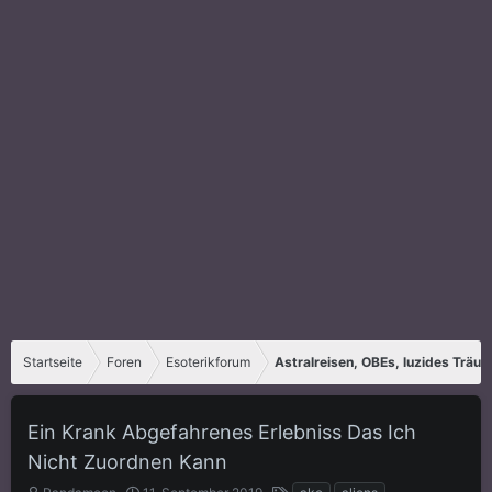
Startseite
Foren
Esoterikforum
Astralreisen, OBEs, luzides Träu
Ein Krank Abgefahrenes Erlebniss Das Ich
Nicht Zuordnen Kann
E
E
S