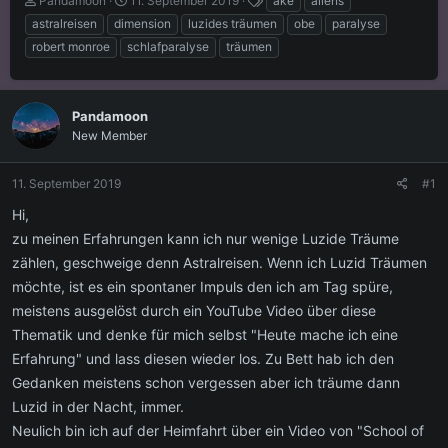
Pandamoon
11. September 2019
ake
aliens
r
r
c
astralreisen
dimension
luzides träumen
obe
paralyse
s
s
h
robert monroe
schlafparalyse
träumen
t
t
l
e
e
a
l
l
g
l
l
w
Pandamoon
e
t
o
New Member
r
a
r
m
t
e
11. September 2019
#1
Hi,
zu meinen Erfahrungen kann ich nur wenige Luzide Träume
zählen, geschweige denn Astralreisen. Wenn ich Luzid Träumen
möchte, ist es ein spontaner Impuls den ich am Tag spüre,
meistens ausgelöst durch ein YouTube Video über diese
Thematik und denke für mich selbst "Heute mache ich eine
Erfahrung" und lass diesen wieder los. Zu Bett hab ich den
Gedanken meistens schon vergessen aber ich träume dann
Luzid in der Nacht, immer.
Neulich bin ich auf der Heimfahrt über ein Video von "School of