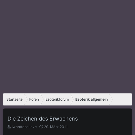
Startseite
Foren
Esoterikforum
Esoterik allgemein
Die Zeichen des Erwachens
E
E
Iwanttobelieve
29. März 2011
r
r