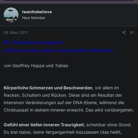
s
s
t
t
Iwanttobelieve
e
e
New Member
l
l
l
l
e
t
29. März 2011
#1
r
a
m
Die "Shaumbra-Symptome"
Zwölf Anzeichen deiner erwachenden Göttlichkeit
von Geoffrey Hoppe und Tobias
Körperliche Schmerzen und Beschwerden
, vor allem im
Nacken, Schultern und Rücken. Diese sind ein Resultat der
intensiven Veränderungen auf der DNA-Ebene, während die
Christussaat in deinem Inneren erwacht. Das wird vorübergehen.
Gefühl einer tiefen inneren Traurigkeit
, scheinbar ohne Grund.
Du bist dabei, deine Vergangenheit loszulassen (das heißt,