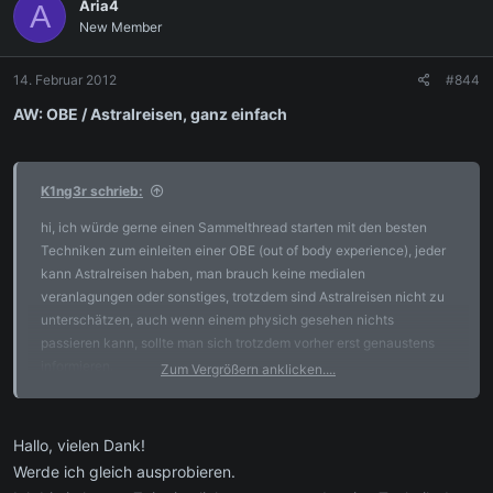
Aria4
A
New Member
14. Februar 2012
#844
AW: OBE / Astralreisen, ganz einfach
K1ng3r schrieb:
hi, ich würde gerne einen Sammelthread starten mit den besten
Techniken zum einleiten einer OBE (out of body experience), jeder
kann Astralreisen haben, man brauch keine medialen
veranlagungen oder sonstiges, trotzdem sind Astralreisen nicht zu
unterschätzen, auch wenn einem physich gesehen nichts
passieren kann, sollte man sich trotzdem vorher erst genaustens
informieren.
Zum Vergrößern anklicken....
Hier meine lieblings Technik in kurzform (für fortgeschrittene).
1.Schritt: Entspannung
Hallo, vielen Dank!
2.Schritt: Den Geist ruhigstelln und sammeln
Werde ich gleich ausprobieren.
3.Schritt: An der Schwelle des Bewußtseins umherrschweifen