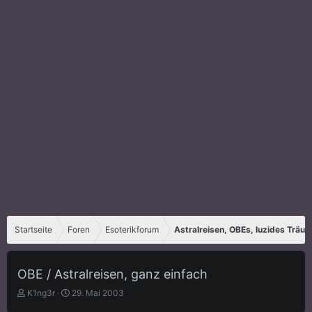
Startseite
Foren
Esoterikforum
Astralreisen, OBEs, luzides Träu
OBE / Astralreisen, ganz einfach
E
E
K1ng3r
29. Mai 2003
r
r