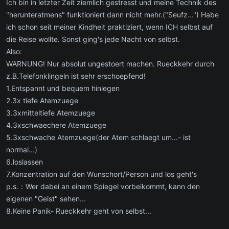
Ich bin in letzter Zeit ziemlich gestresst und meine Technik des
4.Schritt: Ein Objekt visualisieren
"herunteratmens" funktioniert dann nicht mehr.("Seufz...") Habe
5.Schritt: Lassen sie das Objekt ein wenig schaukeln
ich schon seit meiner Kindheit praktiziert, wenn ICH selbst auf
6.Schritt: Steigern sie die Schaukelbewegung
7.Schritt: Schwingen sie gegenläufig zum Objekt
die Reise wollte. Sonst ging's jede Nacht von selbst.
8.Schritt: Ergreifen sie das Objekt, und lassen sich von ihm
Also:
herausziehen.
WARNUNG! Nur absolut ungestoert machen. Rueckkehr durch
z.B.Telefonklingeln ist sehr erschoepfend!
Diese 8Schritte sollten bei anwendung dieser Technik fest im
1.Entspannt und bequem hinlegen
Gedächtniss sein. Ws ganz genau in den einzelnen schritten zu
2.3x tiefe Atemzuege
"tuhen" ist, kann man fast überall nachlesen, google ist euer freund
3.3xmitteltiefe Atemzuege
4.3xschwaechere Atemzuege
falls ihr neulinge seid, und mit meiner Technik erfolgt habt bitte lasst
5.3xschwache Atemzuege(der Atem schlaegt um...- ist
es mich wissen
normal...)
6.loslassen
Ich wünsche euch viel Spass auf der Astralebene, im Reich der
7.Konzentration auf den Wunschort/Person und los geht's
Toten, der GeisterWelt, m Universum oder auf anderen Planeten
p.s.：Wer dabei an einem Spiegel vorbeikommt, kann den
))
eigenen "Geist" sehen...
8.Keine Panik- Rueckkehr geht von selbst...
PS: ich empfehle "Praxis der außerkörperlichen Erfahrung" von
Robert Peterson