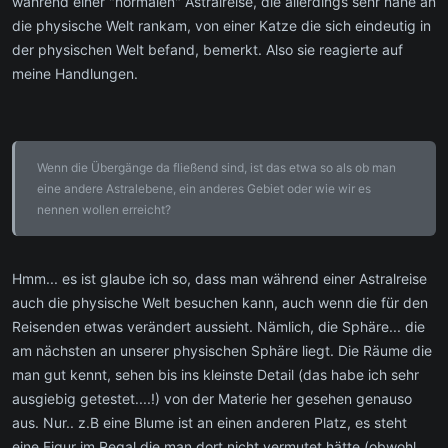
während einer "normalen" Astralreise, die allerdings sehr nahe an
die physische Welt rankam, von einer Katze die sich eindeutig in
der physischen Welt befand, bemerkt. Also sie reagierte auf
meine Handlungen.
Wenn die Übergänge da fließend sind, ist das etwa so als ob man
eine andere Astralebene, ein anderes Gebiet oder wie wir es
nennen wollen erreicht?
Hmm... es ist glaube ich so, dass man während einer Astralreise
auch die physische Welt besuchen kann, auch wenn die für den
Reisenden etwas verändert aussieht. Nämlich, die Sphäre... die
am nächsten an unserer physischen Sphäre liegt. Die Räume die
man gut kennt, sehen bis ins kleinste Detail (das habe ich sehr
ausgiebig getestet....!) von der Materie her gesehen genauso
aus. Nur.. z.B eine Blume ist an einen anderen Platz, es steht
eine Figur im Regal die man dort nicht vermutet hätte (obwohl