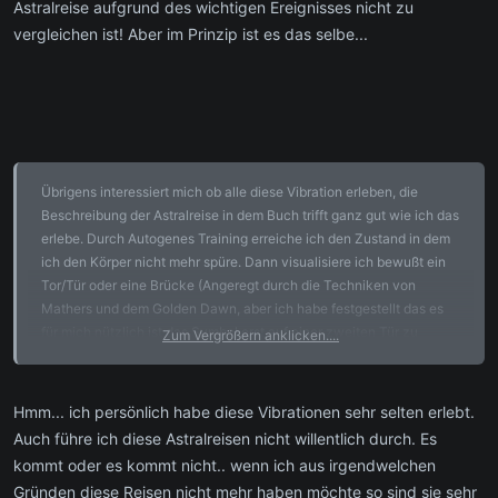
Astralreise aufgrund des wichtigen Ereignisses nicht zu
vergleichen ist! Aber im Prinzip ist es das selbe...
Übrigens interessiert mich ob alle diese Vibration erleben, die
Beschreibung der Astralreise in dem Buch trifft ganz gut wie ich das
erlebe. Durch Autogenes Training erreiche ich den Zustand in dem
ich den Körper nicht mehr spüre. Dann visualisiere ich bewußt ein
Tor/Tür oder eine Brücke (Angeregt durch die Techniken von
Mathers und dem Golden Dawn, aber ich habe festgestellt das es
für mich nützlich ist das Symbol erst auf einer zweiten Tür zu
Zum Vergrößern anklicken....
visualisieren). Beim Durchgang erlebe ich ein intensives Fallgefühl
aber keine "Vibration", das Bild wird nach dem ersten Durchgang
klarer (ich nutze gerne immer die gleichen Räume, das hilft mir beim
Hmm... ich persönlich habe diese Vibrationen sehr selten erlebt.
Visualisieren).
Auch führe ich diese Astralreisen nicht willentlich durch. Es
kommt oder es kommt nicht.. wenn ich aus irgendwelchen
Gründen diese Reisen nicht mehr haben möchte so sind sie sehr