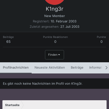
K1ng3r
New Member
Registriert
10. Februar 2003
Zuletzt angesehen
27. Juli 2003
Beiträge
Punkte Reaktionen
Punkte
65
0
0
Finden
Profilnachrichten
Neueste Aktivitäten
Beiträge
Informatione
Es gibt noch keine Nachrichten im Profil von K1ng3r.
Startseite