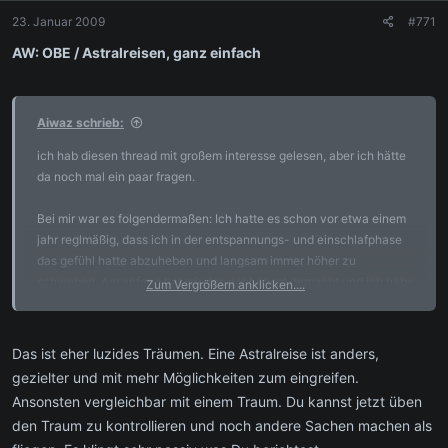
23. Januar 2009
#771
AW: OBE / Astralreisen, ganz einfach
Aiwaz schrieb:
ich hab diesen thread mit großem interesse gelesen, aber ich hätte
da noch mal ein paar fragen.
Bei mir war es folgendermaßen: Ich hatte es schon vor etwa einem
jahr reglmäßig, dass ich in der entspannungs- und einschlafphase
das gefühl hatte abzuheben und langsam immer höher zu
schweben. Am anfang hat mir das echt angst gemacht und ich habe
Zum Vergrößern anklicken....
sofort versucht wieder aufzuwachen aber irgendwann hab ich mich
drauf eingelassen und seither fliege ich alle paar tage im traum
durch die gegend. Echt ein ziemlich cooles Gefühl. Und vor allem
Das ist eher luzides Träumen. Eine Astralreise ist anders,
kann ich mich seither sehr oft daran erinnern. manchmal bis ins
gezielter und mit mehr Möglichkeiten zum eingreifen.
detail.
Ansonsten vergleichbar mit einem Traum. Du kannst jetzt üben
den Traum zu kontrollieren und noch andere Sachen machen als
Hat das jetzt irgendwas mit OBE/Astralreisen zu tun oder brauch ich