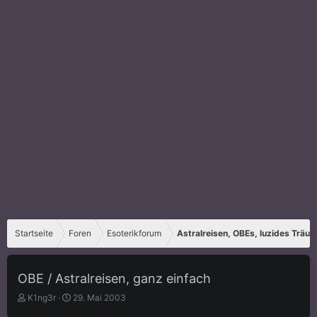
Startseite
Foren
Esoterikforum
Astralreisen, OBEs, luzides Träu
OBE / Astralreisen, ganz einfach
E
E
K1ng3r
29. Mai 2003
r
r