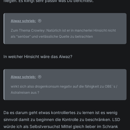
fliegen. Es klingt sehr passiv was Du berichtest.
nur nen guten psychiater?
Aiwaz schrieb:
Zum Thema Crowley: Natürlich ist er in mancherlei Hinsicht nicht
als "seriöse" und verlässliche Quelle zu betrachten
In welcher Hinsicht wäre das Aiwaz?
Aiwaz schrieb:
wirkt sich also drogenkonsum negativ auf die fähigkeit zu OBE´s /
Astralreisen aus ?
Da es darum geht etwas kontrolliertes zu lernen ist es wenig
sinnvoll damit zu beginnen die Kontrolle zu beschränken. LSD
würde ich als Selbstversuchst Mittel gleich lieber im Schrank