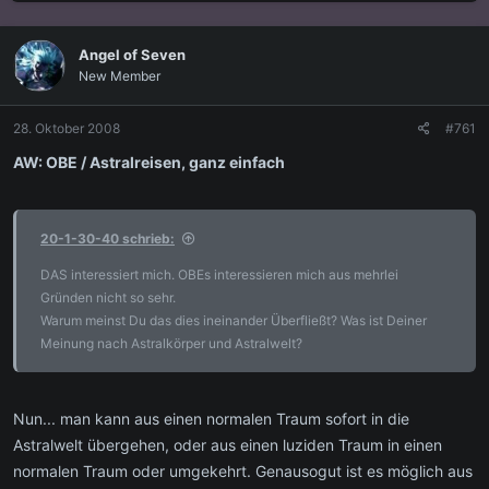
s
s
t
t
e
e
Angel of Seven
l
l
New Member
l
l
e
t
r
a
28. Oktober 2008
#761
m
AW: OBE / Astralreisen, ganz einfach
20-1-30-40 schrieb:
DAS interessiert mich. OBEs interessieren mich aus mehrlei
Gründen nicht so sehr.
Warum meinst Du das dies ineinander Überfließt? Was ist Deiner
Meinung nach Astralkörper und Astralwelt?
Nun... man kann aus einen normalen Traum sofort in die
Astralwelt übergehen, oder aus einen luziden Traum in einen
normalen Traum oder umgekehrt. Genausogut ist es möglich aus