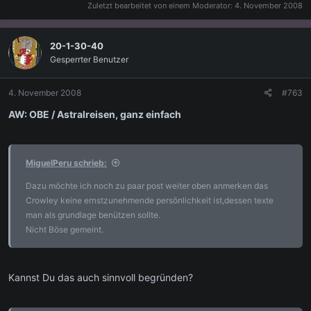
Zuletzt bearbeitet von einem Moderator:
4. November 2008
20-1-30-40
Gesperrter Benutzer
4. November 2008
#763
AW: OBE / Astralreisen, ganz einfach
MiguelPeru schrieb:
Dazu möchte ich noch zu paar post weiter oben anmerken das
Crowley keine ernstzunehmende persönlichkeit ist,dessen texte
man als grundlage benützen sollte.
Nicht Böse gemeint.
Kannst Du das auch sinnvoll begründen?