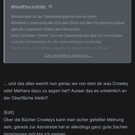
MiguelPeru schrieb:
Astralkörper ist der Seelenleib,ebenso wie es einen
Ätherleib=Lebensleib,das ICH,den Geist und den Physischen körper
gibt,die zusammen bilden den Menschen.
Beim Schlafen "trennt" sich der Seelenleib,wie das Ich vom Körper
und dem Ätherleib(ist für die lebensenergie zuständig)
Trennt hab ich in Anführungsstriche gesetzt da von einem
wirklichen trennen nicht die rede sein kann(geschieht nur beim
Zum Vergrößern anklicken....
Tod)
Diese Strukturierung ist die mir einzig bekannte,alle anderen höre
ich mir aber gerne an.
... und das alles weicht nun genau wo von dem ab was Crowley
oder Mathers dazu zu sagen hat? Ausser das es unheimlich an
Angel of Seven :"Im fortgeschrittenden Stadium des Astralreisens
der Oberfläche bleibt?
ist es möglich bewußt zwischen den Sphären zu wechseln"
Jackpot!
[Edit]
Über die Bücher Crowleys kann man sicher geteilter Meinung
sein, gerade zur Astralreise hat er allerdings ganz gute Sachen
hinterlassen möchte ich meinen.