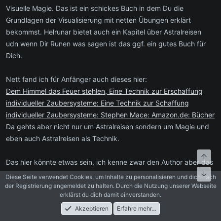
Visuelle Magie. Das ist ein schickes Buch in dem Du die
Grundlagen der Visualisierung mit netten Übungen erklärt
bekommst. Helrunar bietet auch ein Kapitel über Astralreisen
udn wenn Dir Runen was sagen ist das ggf. ein gutes Buch für
Dich.
Nett fand ich für Anfänger auch dieses hier:
Dem Himmel das Feuer stehlen, Eine Technik zur Erschaffung
individueller Zaubersysteme: Eine Technik zur Schaffung
individueller Zaubersysteme: Stephen Mace: Amazon.de: Bücher
Da gehts aber nicht nur um Astralreisen sondern um Magie und
eben auch Astralreisen als Technik.
Oben
Das hier könnte etwas sein, ich kenne zwar den Author aber das
Buch nicht:
Unte
Diese Seite verwendet Cookies, um Inhalte zu personalisieren und dich nach
Astralreisen: Innerhalb und außerhalb des
der Registrierung angemeldet zu halten. Durch die Nutzung unserer Webseite
erklärst du dich damit einverstanden.
Körpers.&hellip;Amazon.de: Thomas Karlsson, Belinda Jehle:
Akzeptieren
Erfahre mehr…
Bücher
Foren
Aktuelles
Anmelden
Registrieren
Suche