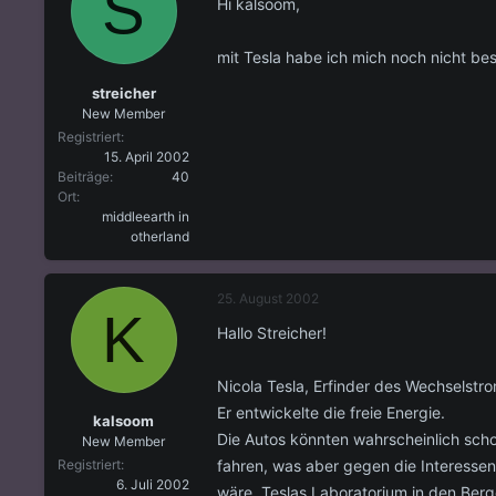
S
Hi kalsoom,
mit Tesla habe ich mich noch nicht be
streicher
New Member
Registriert
15. April 2002
Beiträge
40
Ort
middleearth in
otherland
25. August 2002
K
Hallo Streicher!
Nicola Tesla, Erfinder des Wechselstro
Er entwickelte die freie Energie.
kalsoom
Die Autos könnten wahrscheinlich sch
New Member
fahren, was aber gegen die Interesse
Registriert
6. Juli 2002
wäre. Teslas Laboratorium in den Ber