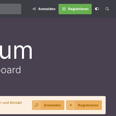
Anmelden
Registrieren
rum
board
en und Kontakt
Anmelden
Registrieren