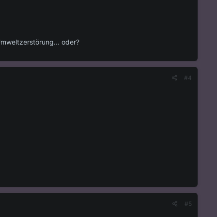
Umweltzerstörung... oder?
#4
#5