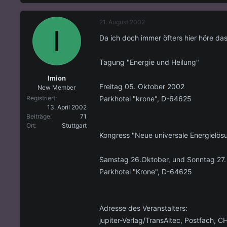
s
s
t
t
21. August 2002
e
e
I
l
l
Da ich doch immer öfters hier höre das
l
l
e
t
r
a
Tagung "Energie und Heilung"
m
Imion
Freitag 05. Oktober 2002
New Member
Parkhotel "krone", D-64625
Registriert
13. April 2002
Beiträge
71
Ort
Stuttgart
Kongress "Neue universale Energielös
Samstag 26.Oktober, und Sonntag 27
Parkhotel "Krone", D-64625
Adresse des Veranstalters:
jupiter-Verlag/TransAltec, Postfach, 