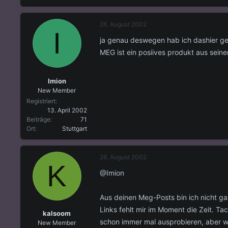
26. August 2002
I
ja genau deswegen hab ich dashier gepo
MEG ist ein posiives produkt aus seine
Imion
New Member
Registriert
13. April 2002
Beiträge
71
Ort
Stuttgart
26. August 2002
K
@Imion
Aus deinen Meg-Posts bin ich nicht g
Links fehlt mir im Moment die Zeit. Ta
kalsoom
schon immer mal ausprobieren, aber w
New Member