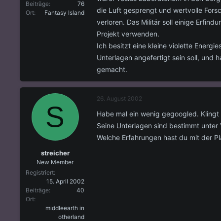
Beiträge
76
die Luft gesprengt und wertvolle For
Ort
Fantasy Island
verloren. Das Militär soll einige Erfin
Projekt verwenden.
Ich besitzt eine kleine violette Energi
Unterlagen angefertigt sein soll, und
gemacht.
26. August 2002
S
Habe mal ein wenig gegoogled. Klingt
Seine Unterlagen sind bestimmt unter 
Welche Erfahrungen hast du mit der P
streicher
New Member
Registriert
15. April 2002
Beiträge
40
Ort
middleearth in
otherland