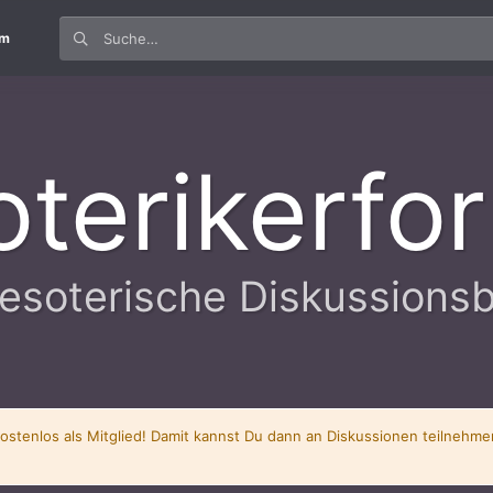
um
oterikerfo
esoterische Diskussions
kostenlos als Mitglied! Damit kannst Du dann an Diskussionen teilnehm