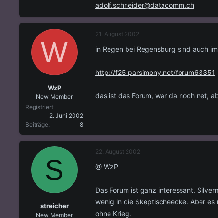
adolf.schneider@datacomm.ch
21. August 2002
W
in Regen bei Regensburg sind auch im
http://f25.parsimony.net/forum63351
WzP
das ist das Forum, war da noch net, aber
New Member
Registriert
2. Juni 2002
Beiträge
8
22. August 2002
S
@ WzP
Das Forum ist ganz interessant. Silver
wenig in die Skeptischeecke. Aber es
streicher
ohne Krieg.
New Member