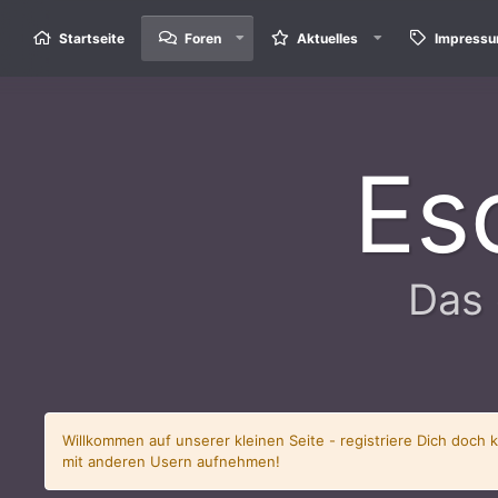
Startseite
Foren
Aktuelles
Impress
Es
Das 
Willkommen auf unserer kleinen Seite - registriere Dich doch 
mit anderen Usern aufnehmen!