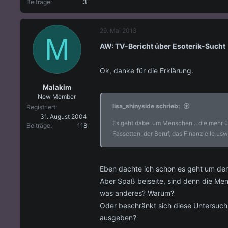
Beiträge
3
29. Mai 2013
M
AW: TV-Bericht über Esoterik-Sucht
Ok, danke für die Erklärung.
Malakim
New Member
lisa_shinyside schrieb:
Registriert
31. August 2004
Es geht dabei um Menschen... die mehr üb
Beiträge
118
Fassetten, der Beruf, das Finanzielle usw
Eben dachte ich schon es geht um den
Aber Spaß beiseite, sind denn die Me
was anderes? Warum?
Oder beschränkt sich diese Untersuchu
ausgeben?