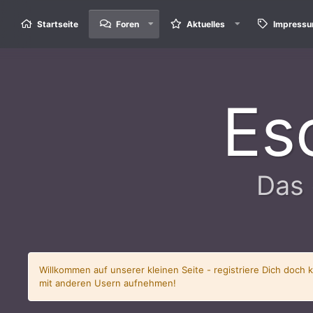
Startseite
Foren
Aktuelles
Impress
Es
Das 
Willkommen auf unserer kleinen Seite - registriere Dich doch 
mit anderen Usern aufnehmen!