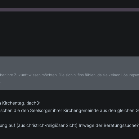
er ihre Zukunft wissen möchten. Die sich hilflos fühlen, da sie keinen Lösungsweg
.
 Kirchentag. :lach3:
nschen die den Seelsorger ihrer Kirchengemeinde aus den gleichen 
ng auf (aus christlich-religiöser Sicht) Irrwege der Beratungssuche