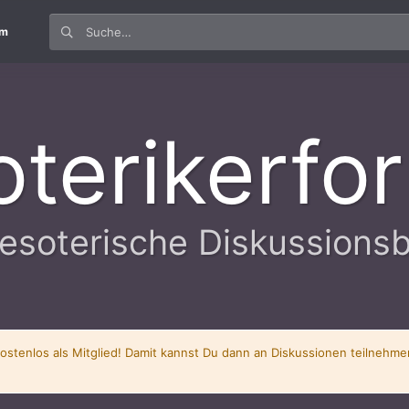
um
oterikerfo
esoterische Diskussions
kostenlos als Mitglied! Damit kannst Du dann an Diskussionen teilnehm