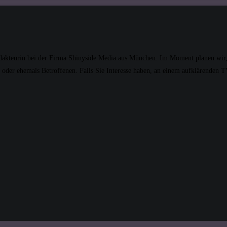
dakteurin bei der Firma Shinyside Media aus München. Im Moment planen wir, 
 oder ehemals Betroffenen. Falls Sie Interesse haben, an einem aufklärenden 