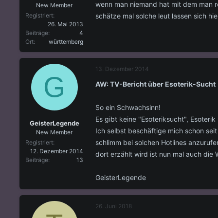
wenn man niemand hat mit dem man re
New Member
schätze mal solche leut lassen sich hie
Registriert
26. Mai 2013
Beiträge
4
Ort
württemberg
13. Dezember 2014
G
AW: TV-Bericht über Esoterik-Sucht
So ein Schwachsinn!
Es gibt keine "Esoteriksucht", Esoterik
GeisterLegende
Ich selbst beschäftige mich schon seit
New Member
schlimm bei solchen Hotlines anzurufe
Registriert
12. Dezember 2014
dort erzählt wird ist nun mal auch die 
Beiträge
13
GeisterLegende
26. Juni 2018