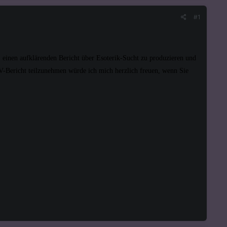
#1
einen aufklärenden Bericht über Esoterik-Sucht zu produzieren und
TV-Bericht teilzunehmen würde ich mich herzlich freuen, wenn Sie