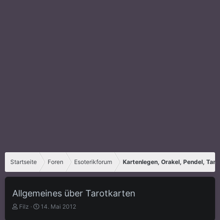
Startseite
Foren
Esoterikforum
Kartenlegen, Orakel, Pendel, Tar
Allgemeines über Tarotkarten
E
E
Filz
14. Mai 2012
r
r