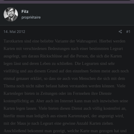
s
s
t
t
Filz
e
e
propriétaire
l
l
l
l
e
t
14. Mai 2012
#1
r
a
m
Tarotkarten sind eine beliebte Variante der Wahrsagerei. Hierbei werden
Karten mit verschiedenen Bedeutungen nach einer bestimmten Legeart
ausgelegt, um daraus Rückschlüsse auf die Person, die sich die Karten
legen lässt und deren Leben zu schließen. Die Legearten sind sehr
vielfältig und aus diesem Grund auf den einzelnen Seiten meist auch noch
einmal genauer erklärt, so dass sie auch von Menschen die sich mit dem
Thema noch nicht näher befasst haben verstanden werden können. Viele
Kartenleger bieten in Zeitungen oder im Fernsehen ihre Dienste
kostenpflichtig an. Aber auch im Internet kann man sich inzwischen seine
Karten legen lassen. Viele bieten diesen Dienst auch völlig kostenfrei an,
hierfür muss man lediglich aus einem Kartenstapel, der angezeigt wird,
mit der Maus je nach Legeart eine gewisse Anzahl Karten ziehen.
Anschließend bekommt man gezeigt, welche Karte man gezogen hat und