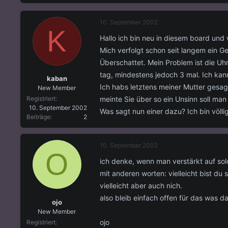
s
s
t
t
10. September 2002
e
e
K
l
l
Hallo ich bin neu in diesem board und
l
l
Mich verfolgt schon seit langem ein 
e
t
r
a
Überschattet. Mein Problem ist die Uh
m
tag, mindestens jedoch 3 mal. Ich kan
kaban
Ich habs letztens meiner Mutter gesag
New Member
meinte Sie über so ein Unsinn soll ma
Registriert
10. September 2002
Was sagt nun einer dazu? Ich bin völlig
Beiträge
2
10. September 2002
O
ich denke, wenn man verstärkt auf sol
mit anderen worten: vielleicht bist du 
vielleicht aber auch nich.
also bleib einfach offen für das was d
ojo
New Member
ojo
Registriert