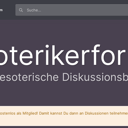
um
oterikerfo
esoterische Diskussions
kostenlos als Mitglied! Damit kannst Du dann an Diskussionen teilnehm