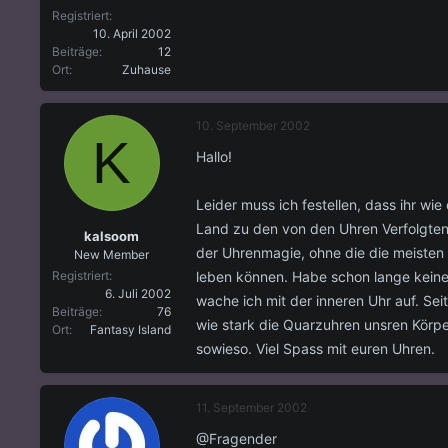
Registriert
10. April 2002
Beiträge
12
Ort
Zuhause
10. September 2002
K
Hallo!
Leider muss ich festellen, dass ihr wie
Land zu den von den Uhren Verfolgten 
kalsoom
der Uhrenmagie, ohne die die meisten
New Member
leben können. Habe schon lange kein
Registriert
6. Juli 2002
wache ich mit der inneren Uhr auf. Se
Beiträge
76
wie stark die Quarzuhren unsren Körper
Ort
Fantasy Island
sowieso. Viel Spass mit euren Uhren.
11. September 2002
@Fragender