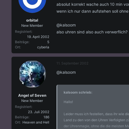
absolut korrekt wache auch 10 min vor
wenn ich nur dann aufstehen soll ohne
orbital
@kalsoom
New Member
also uhren sind also auch verwerflich?
Registriert
19. April 2002
Beiträge
5
Ort
cyberia
11. September 2002
@kalsoom
kalsoom schrieb:
Angel of Seven
New Member
Hallo!
Registriert
23. Juli 2002
Leider muss ich festellen, dass ihr wie di
Beiträge
186
Land zu den von den Uhren Verfolgten zäh
Ort
Heaven and Hell
der Uhrenmagie, ohne die die meisten M