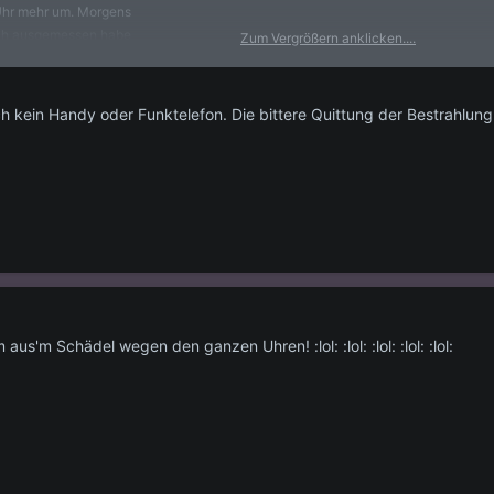
Uhr mehr um. Morgens
 ich ausgemessen habe
Zum Vergrößern anklicken....
estrahlen reicht es mir
h kein Handy oder Funktelefon. Die bittere Quittung der Bestrahlung 
aus'm Schädel wegen den ganzen Uhren! :lol: :lol: :lol: :lol: :lol: