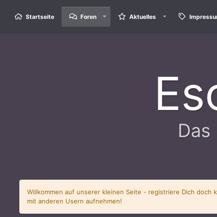
Startseite
Foren
Aktuelles
Impress
Es
Das 
Willkommen auf unserer kleinen Seite - registriere Dich doch 
mit anderen Usern aufnehmen!