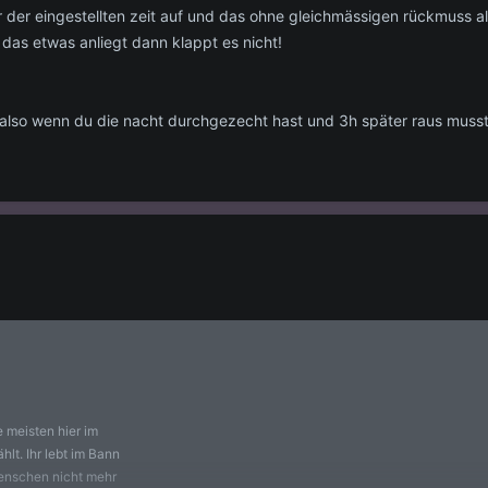
 der eingestellten zeit auf und das ohne gleichmässigen rückmuss al
 das etwas anliegt dann klappt es nicht!
 also wenn du die nacht durchgezecht hast und 3h später raus musst h
e meisten hier im
lt. Ihr lebt im Bann
enschen nicht mehr