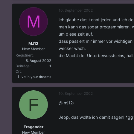
10. September 2002
M
ich glaube das kennt jeder, und ich d
man kann das sogar programmieren. w
um diese zeit auf.
dass passiert mir immer vor wichtigen 
MJ12
wecker wach.
New Member
die Macht der Unterbewusstseins, halt
Registriert
8. August 2002
Beiträge
1
Ort
i live in your dreams
10. September 2002
F
@ mj12:
Jepp, das wollte ich damit sagen! *gg
Fragender
New Member