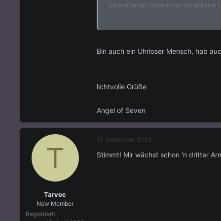
leben können. Habe schon lange keine 
wache ich mit der inneren Uhr auf. Seit
wie stark die Quarzuhren unsren Körper b
sowieso. Viel Spass mit euren Uhren.
Bin auch ein Uhrloser Mensch, hab auc
lichtvolle Grüße
Angel of Seven
11. September 2002
T
Stimmt! Mir wächst schon 'n dritter Arm 
Tarvoc
New Member
Registriert