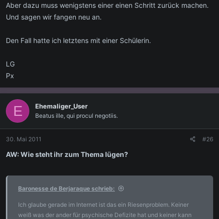
Aber dazu muss wenigstens einer einen Schritt zurück machen.
Und sagen wir fangen neu an.
Den Fall hatte ich letztens mit einer Schülerin.
LG
Px
Ehemaliger_User
E
Beatus ille, qui procul negotiis.
30. Mai 2011
#26
AW: Wie steht ihr zum Thema lügen?
Baronesse de Berjaraque schrieb:
Ich glaube gerade im Internet ist das ein Riesenproblem. Keiner
weiß was der ander für psychische Defizite hat und keiner kann