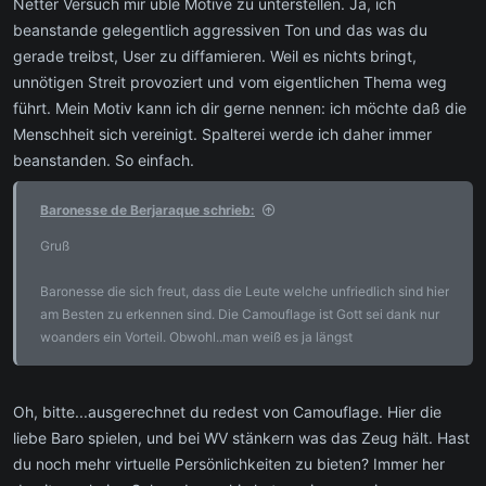
Netter Versuch mir üble Motive zu unterstellen. Ja, ich
beanstande gelegentlich aggressiven Ton und das was du
gerade treibst, User zu diffamieren. Weil es nichts bringt,
unnötigen Streit provoziert und vom eigentlichen Thema weg
führt. Mein Motiv kann ich dir gerne nennen: ich möchte daß die
Menschheit sich vereinigt. Spalterei werde ich daher immer
beanstanden. So einfach.
Baronesse de Berjaraque schrieb:
Gruß
Baronesse die sich freut, dass die Leute welche unfriedlich sind hier
am Besten zu erkennen sind. Die Camouflage ist Gott sei dank nur
woanders ein Vorteil. Obwohl..man weiß es ja längst
Oh, bitte...ausgerechnet du redest von Camouflage. Hier die
liebe Baro spielen, und bei WV stänkern was das Zeug hält. Hast
du noch mehr virtuelle Persönlichkeiten zu bieten? Immer her