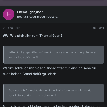
s
s
t
t
e
e
Ehemaliger_User
E
l
l
Beatus ille, qui procul negotiis.
l
l
e
t
r
a
28. April 2011
#21
m
AW: Wie steht ihr zum Thema lügen?
bitte nicht angegriffen wühlen, ich hab es nurmal aufgegriffen weil
es grad so schön paßt
Warum sollte ich mich denn angegriffen fühlen? Ich sehe für
mich keinen Grund dafür.:gruebel:
Da gebe ich Dir recht, aber welche Freiheit nehmen wir uns da
raus? Über andere zu entscheiden?
Nun, ich habe nicht über sie entschieden, sondern habe ihr nur