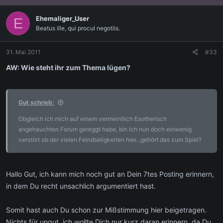
Ehemaliger_User
E
Beatus ille, qui procul negotiis.
31. Mai 2011
#33
AW: Wie steht ihr zum Thema lügen?
Gut schrieb:
Obgleich ich mich auf einem vermeintlich Esotherisch
angehauchten Forum gereggt habe, bin ich nun doch einwenig
verstört ob der vielen Feindseligkeiten hier...gehört das zum Spiel?
Hallo Gut, ich kann mich noch gut an Dein 7tes Posting erinnern,
in dem Du recht unsachlich argumentiert hast.
Somit hast auch Du schon zur Mißstimmung hier beigetragen.
Nichts für ungut, ich wollte Dich nur kurz daran erinnern, da Du