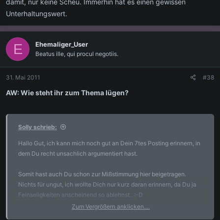
damit, nur keine Scheu. Immerhin hat es einen gewissen
Unterhaltungswert.
Ehemaliger_User
E
Beatus ille, qui procul negotiis.
31. Mai 2011
#38
AW: Wie steht ihr zum Thema lügen?
Solly schrieb:
Hallo Gut, ich kann mich noch gut an Dein 7tes Posting erinnern, in
dem Du recht unsachlich argumentiert hast.
Somit hast auch Du schon zur Mißstimmung hier beigetragen.
Nichts für ungut, ich wollte Dich nur kurz daran erinnern, da Du ja
Feinseligkeiten anscheinend so ablehnst...:-D
Zum Vergrößern anklicken....
Gruß