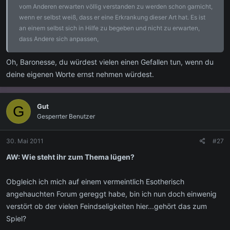
vom Anderen erwarten völlig verstanden zu werden schon garnicht,
wenn er selbst weiß, dass er eine Erkrankung dieser Art hat. Es ist
an einem selbst sich in Hilfe zu begeben und nicht zu erwarten,
dass Andere sich anpassen,
Oh, Baronesse, du würdest vielen einen Gefallen tun, wenn du
deine eigenen Worte ernst nehmen würdest.
Gut
G
Gesperrter Benutzer
30. Mai 2011
#27
AW: Wie steht ihr zum Thema lügen?
Obgleich ich mich auf einem vermeintlich Esotherisch
angehauchten Forum gereggt habe, bin ich nun doch einwenig
verstört ob der vielen Feindseligkeiten hier...gehört das zum
Spiel?