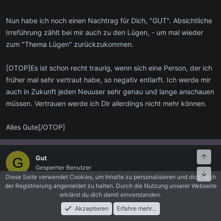
Solly
Nun habe ich noch einen Nachtrag für Dich, "GUT". Absichtliche
Irreführung zählt bei mir auch zu den Lügen, - um mal wieder
zum "Thema Lügen" zurückzukommen.
[OTOP]Es ist schon recht traurig, wenn sich eine Person, der ich
früher mal sehr vertraut habe, so negativ entlarft. Ich werde mir
auch in Zukunft jeden Neuuser sehr genau und lange anschauen
müssen. Vertrauen werde ich Dir allerdings nicht mehr können.
Alles Gute[/OTOP]
Oben
Gut
G
Gesperrter Benutzer
Unte
Diese Seite verwendet Cookies, um Inhalte zu personalisieren und dich nach
der Registrierung angemeldet zu halten. Durch die Nutzung unserer Webseite
31. Mai 2011
#39
erklärst du dich damit einverstanden.
AW: Wie steht ihr zum Thema lügen?
Akzeptieren
Erfahre mehr…
Foren
Aktuelles
Anmelden
Registrieren
Suche