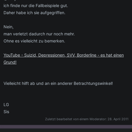
Denn die Wahrheit muss der Suchende schon für sich selber
ich finde nur die Fallbeispiele gut.
herausfinden, denn die liegt in ihm selber. :-D
Daher habe ich sie aufgegriffen.
Nein,
man verletzt dadurch nur noch mehr.
Ohne es vielleicht zu bemerken.
YouTube - Suizid, Depressionen, SVV, Borderline - es hat einen
Grund!
Vielleicht hilft ab und an ein anderer Betrachtungswinkel!
LG
Sis
Zuletzt bearbeitet von einem Moderator:
28. April 2011