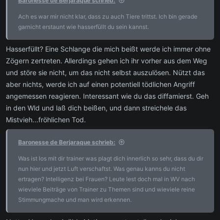
Baronesse de Berjaraque schrieb:
Ach es war mir nicht klar, dass zu auch Tiere trittst. Ich bin gerade
garnicht erstaunt wie hasserfüllt du sein kannst.
Hasserfüllt? Eine Schlange die mich beißt werde ich immer ohne
Zögern zertreten. Allerdings gehen ich ihr vorher aus dem Weg
und störe sie nicht, um das nicht selbst auszulösen. Nützt das
aber nichts, werde ich auf einen potentiell tödlichen Angriff
angemessen reagieren. Interessant wie du das diffamierst. Geh
in den Wld und laß dich beißen, und dann streichele das
Mistvieh...fröhlichen Tod.
Baronesse de Berjaraque schrieb:
Was ist los mit dir trainer was plagt dich innerlich so sehr, dass du dir
nun hier und jetzt Luft verschaftst. Was genau kanns du nicht
ertragen? Intelligenz bei Frauen? Leute lest doch mal in WV nach
wieviele Beiträge von Trainer zu Themen sind und wieviele reine
Stimmungmache und man wird erkennen.