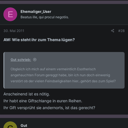
Ehemaliger_User
E
Beatus ille, qui procul negotiis.
30. Mai 2011
#28
AW: Wie steht ihr zum Thema lügen?
Gut schrieb:
Obgleich ich mich auf einem vermeintlich Esotherisch
angehauchten Forum gereggt habe, bin ich nun doch einwenig
verstört ob der vielen Feindseligkeiten hier...gehört das zum Spiel?
Anscheinend ist es nötig.
Ihr habt eine Giftschlange in euren Reihen.
Ihr Gift versprüht sie andernorts, ist das gerecht?
Gut