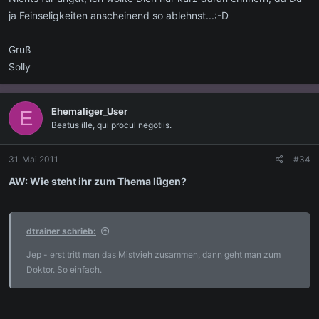
ja Feinseligkeiten anscheinend so ablehnst...:-D
Gruß
Solly
Ehemaliger_User
E
Beatus ille, qui procul negotiis.
31. Mai 2011
#34
AW: Wie steht ihr zum Thema lügen?
dtrainer schrieb:
Jep - erst tritt man das Mistvieh zusammen, dann geht man zum
Doktor. So einfach.