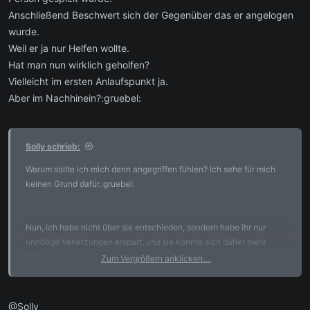
Anschließend Beschwert sich der Gegenüber das er angelogen
wurde.
Weil er ja nur Helfen wollte.
Hat man nun wirklich geholfen?
Vielleicht im ersten Anlaufspunkt ja.
Aber im Nachhinein?:gruebel:
Solly schrieb:
Warum sollte ich mich denn angegriffen fühlen? Ich sehe für mich
keinen Grund dafür.:gruebel:
Nun, ich habe nicht über sie entschieden, sondern habe ihr nur
unnötige Verletzungen erspart, und sie konnte sich daher mehr
öffnen.
Zum Vergrößern anklicken....
Klärungen bzw. Hilfe kann man nur bekommen, wenn man auch
bereit ist, Hilfe anzunehmen und sich dafür zu öffnen. Daher wäre
m.E. schonungslose Wahrheit nicht immer angebracht.
@Solly