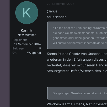
20. September 2004
K
@arius
arius schrieb
n Fällen aber, wo kein bedingtes Karma e
Kasimir
die hohe Geisteswelt manchmal auch ein
New Member
genommen oder dazu geschenkt werden. Ei
Registriert
Willensfreiheit herrscht innerhalb der e
11. September 2004
Beiträge
9
Ort
Wuppertal
Karma ist das Gesetz von Ursache und 
wiederum in den Erfahrungen dieses u
bedeutet, dass wir mit unseren Handlu
Schutzgeister Helfen/Mischen sich in 
Die geistigen Gesetze lassen dies nicht 
Welches? Karma, Chaos, Natur Gesetz