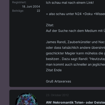
Ich schau mal nach einem Link!
Registriert
18. Juni 2004
Beiträge
22
= also schau unter N24 +Doku +Wisse
Zitat:
Auf der Suche nach dem Medium mit
James Randi, Zauberkünstler und Nachw
oder dass tatsächlich andere übersinn
geschickter Magier kann mühelos die g
besitzen . Dazu sagt Randi: “Heutzuta
man kommt auch schneller an jeglichen
Zitat Ende
Gruß Artaxerxes
23. Oktober 2012
AW: Nekromantik Toten- oder Geist