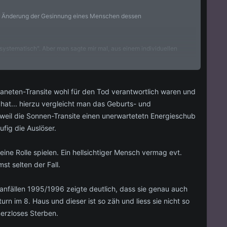
er Änderung der Gesinnung eines Menschen dessen
h systematisch". Aber man sagte mir mal, aus einem individuellen
büchern dazu nachgeforscht.
müssen diese Wesen sehr mächtig sein und jedes Lebewesen auf
aneten-Transite wohl für den Tod verantwortlich waren und
at... hierzu vergleicht man das Geburts- und
weil die Sonnen-Transite einen unerwartetetn Energieschub
fig die Auslöser.
e Rolle spielen. Ein hellsichtiger Mensch vermag evt.
t selten der Fall.
ganfällen 1995/1996 zeigte deutlich, dass sie genau auch
n im 8. Haus und dieser ist so zäh und liess sie nicht so
merzloses Sterben.