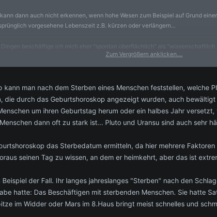
e kann dann auch nicht erkennen, wenn hohe Wesen zum Beispiel auf Grund ein
prünglich vorgesehene Lebenszeit z.B. kürzen oder verlängern...
len Dingen beschäftige ich mich eher "spontan oberflächlich" als "wissenschaftlic
Zum Vergrößern anklicken....
zu ersehen. Da ich meinen nicht wissen möchte, habe ich nicht weiter in Astro
ologie generell glaubwürdig erscheint. Wenn aber eine Abänderung möglich ist, 
Zum Vergrößern anklicken....
op kann man nach dem Sterben eines Menschen feststellen, welche Pl
antisch.
, die durch das Geburtshoroskop angezeigt wurden, auch bewältigt h
und was für eine Gesinnung (zu wem) gemeint ist.
Menschen um ihren Geburtstag herum oder ein halbes Jahr versetzt, 
enschen dann oft zu stark ist... Pluto und Uransu sind auch sehr häu
tshoroskop das Sterbedatum ermitteln, da hier mehrere Faktoren ein
aus seinen Tag zu wissen, an dem er heimkehrt, aber das ist extrems
 Beispiel der Fall. Ihr langes jahreslanges "Sterben" nach den Schla
be hatte: Das Beschäftigen mit sterbenden Menschen. Sie hatte Satur
Spitze im Widder oder Mars im 8.Haus bringt meist schnelles und sch