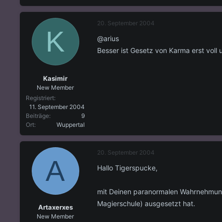
20. September 2004
K
@arius
Besser ist Gesetz von Karma erst voll
Kasimir
New Member
Registriert
11. September 2004
Beiträge
9
Ort
Wuppertal
20. September 2004
A
Hallo Tigerspucke,
mit Deinen paranormalen Wahrnehmungen
Magierschule) ausgesetzt hat.
Artaxerxes
New Member