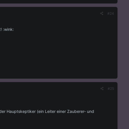
#24
! :wink:
#25
der Hauptskeptiker (ein Leiter einer Zauberer- und