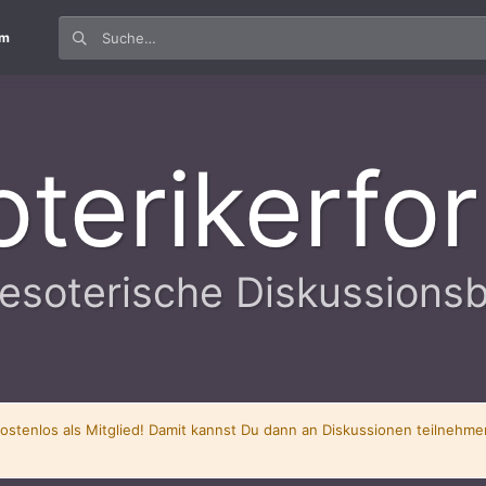
um
oterikerfo
esoterische Diskussions
kostenlos als Mitglied! Damit kannst Du dann an Diskussionen teilnehm