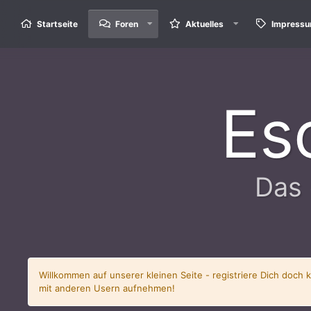
Startseite
Foren
Aktuelles
Impress
Es
Das 
Willkommen auf unserer kleinen Seite - registriere Dich doch 
mit anderen Usern aufnehmen!