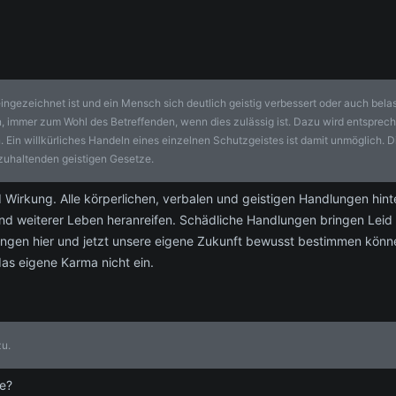
ingezeichnet ist und ein Mensch sich deutlich geistig verbessert oder auch belas
, immer zum Wohl des Betreffenden, wenn dies zulässig ist. Dazu wird entsprec
n willkürliches Handeln eines einzelnen Schutzgeistes ist damit unmöglich. Die
inzuhaltenden geistigen Gesetze.
Wirkung. Alle körperlichen, verbalen und geistigen Handlungen hint
nd weiterer Leben heranreifen. Schädliche Handlungen bringen Leid 
ngen hier und jetzt unsere eigene Zukunft bewusst bestimmen können.
das eigene Karma nicht ein.
zu.
e?