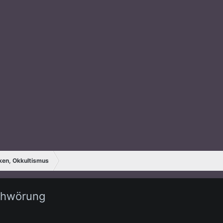
ken, Okkultismus
chwörung