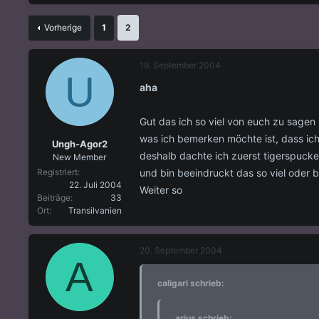
s
s
t
t
Vorherige
1
2
e
e
l
l
l
l
19. September 2004
e
t
U
r
a
aha
m
Gut das ich so viel von euch zu sag
was ich bemerken möchte ist, dass ic
Ungh-Agor2
deshalb dachte ich zuerst tigerspucke
New Member
und bin beeindruckt das so viel oder be
Registriert
22. Juli 2004
Weiter so
Beiträge
33
Ort
Transilvanien
20. September 2004
A
caligari schrieb:
arius schrieb: