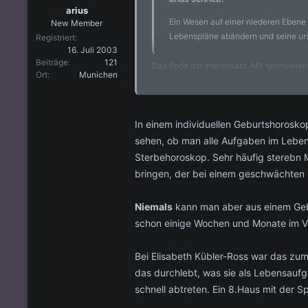
arius
Ein Wesen auf einer niederen Eben
New Member
Lebenspläne abändern und seine urs
Registriert
16. Juli 2003
Beiträge
121
Das finde ich interessant. Mit spirituel
Ort
Munichen
Geburtshoroskop sei der Todeszeitpunkt 
Trotzdem glaube ich es, da mir die Astr
In einem individuellen Geburtshorosk
unserem Planeten beobachten: klingt gig
sehen, ob man alle Aufgaben im Leben
Bitte erkläre mal, wer diese Wesen sind 
Sterbehoroskop. Sehr häufig sterebn 
bringen, der bei einem geschwächten M
Niemals
kann man aber aus einem Gebur
schon einige Wochen und Monate im Vor
Bei Elisabeth Kübler-Ross war das zum
das durchlebt, was sie als Lebensaufga
schnell abtreten. Ein 8.Haus mit der 