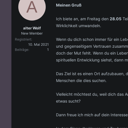
A
l
l
g
Meinen Gruß
l
l
w
e
t
o
r
a
r
Ich biete an, am Freitag den
28.05
Tei
m
t
Wirklichkeit umwandeln.
e
alter Wolf
New Member
Wenn du dich schon immer für ein Lebe
Registriert
10. Mai 2021
und gegenseitigem Vertrauen zusammen
Beiträge
1
doch der Mut fehlt. Wenn du ein Leb
spirituellen Entwicklung siehst, dann 
Das Ziel ist es einen Ort aufzubauen, d
Menschen die dies suchen.
Vielleicht möchtest du, weil dich das
etwas sucht?
Dann freue ich mich auf dein Interess