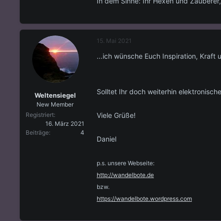
In dem Sinne: Ihr Hexen und Zauberer, 
15. Mai 2021
...ich wünsche Euch Inspiration, Kraft 
Solltet Ihr doch weiterhin elektronisc
Weltensiegel
New Member
Viele Grüße!
Registriert
16. März 2021
Beiträge
4
Daniel
p.s. unsere Webseite:
http://wandelbote.de
bzw.
https://wandelbote.wordpress.com