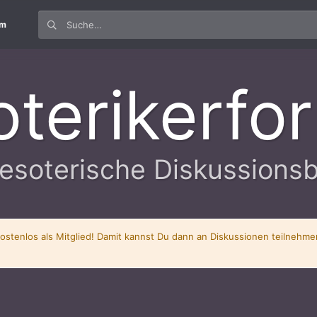
um
oterikerfo
esoterische Diskussions
kostenlos als Mitglied! Damit kannst Du dann an Diskussionen teilnehm