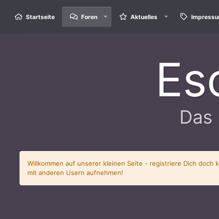
Startseite
Foren
Aktuelles
Impress
Es
Das 
Willkommen auf unserer kleinen Seite - registriere Dich doch 
mit anderen Usern aufnehmen!