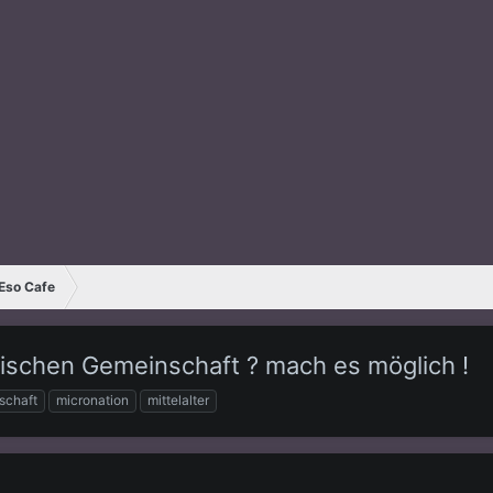
 Eso Cafe
stischen Gemeinschaft ? mach es möglich !
schaft
micronation
mittelalter