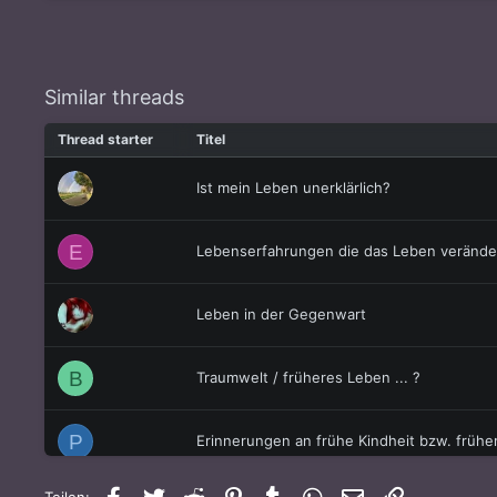
Similar threads
Thread starter
Titel
Ist mein Leben unerklärlich?
E
Lebenserfahrungen die das Leben verände
Leben in der Gegenwart
B
Traumwelt / früheres Leben ... ?
P
Erinnerungen an frühe Kindheit bzw. früh
Facebook
Twitter
Reddit
Pinterest
Tumblr
WhatsApp
E-Mail
Link