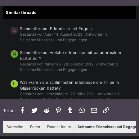
Similar threads
Sammelthread: Erlebnisse mit Engeln
A
Gestartet von Ada
14. August 2023
Antworten: 3
Seltsame Erlebnisse und Begegnungen
Sammelthread: welche erlebnisse mit paranormalem
N
hattet ihr ?
Gestartet von Nimajneb
28. Oktober 2012
Antworten: 2
Seltsame Erlebnisse und Begegnungen
Was waren die schlimmsten Erlebnisse die Ihr beim
L
Gläserrücken hattet?
Gestartet von LarsVomMars
25. März 2011
Antworten: 2
Kartenlegen, Orakel, Pendel, Tarot und magisches W
Facebook
Twitter
Reddit
Pinterest
Tumblr
WhatsApp
E-Mail
Link
Teilen:
Meine 2 Erlebnisse!
E
Gestartet von Ehemaliger_User
26. Juli 2008
Antworten: 4
Seltsame Erlebnisse und Begegnungen
Startseite
Foren
Esoterikforum
Seltsame Erlebnisse und Begegn