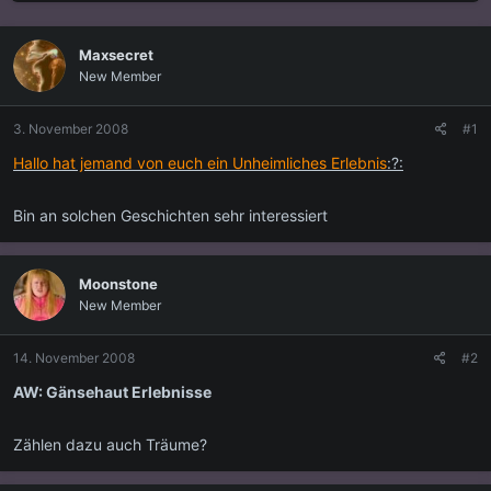
s
s
t
t
e
e
Maxsecret
l
l
New Member
l
l
e
t
r
a
3. November 2008
#1
m
Hallo hat jemand von euch ein Unheimliches Erlebnis
:?:
Bin an solchen Geschichten sehr interessiert
Moonstone
New Member
14. November 2008
#2
AW: Gänsehaut Erlebnisse
Zählen dazu auch Träume?