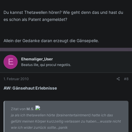
Du kannst Thetawellen hören? Wie geht denn das und hast du
es schon als Patent angemeldet?
Allein der Gedanke daran erzeugt die Gänsepelle.
Ehemaliger_User
E
Beatus ille, qui procul negotiis.
1. Februar 2010
#8
AW: Gänsehaut Erlebnisse
Zitat von
M.S.
ja als ich thetawellen hörte (brainentertaintment) hatte ich das
gefühl meinen Körper kurzzeitig verlassen zu haben....wusste nicht
wie ich wider zurrück sollte...panik