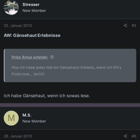
Stresser
New Member
25. Januar 2010
#5
AW: Gänsehaut Erlebnisse
Prinz Artus schrieb:
Also ich habe jedes mal ein Gänsehaut-Erlebnis, wenn ich KH's
Posts lese... :lach3:
Ich habe Gänsehaut, wenn ich sowas lese.
M.S.
M
New Member
28. Januar 2010
#6