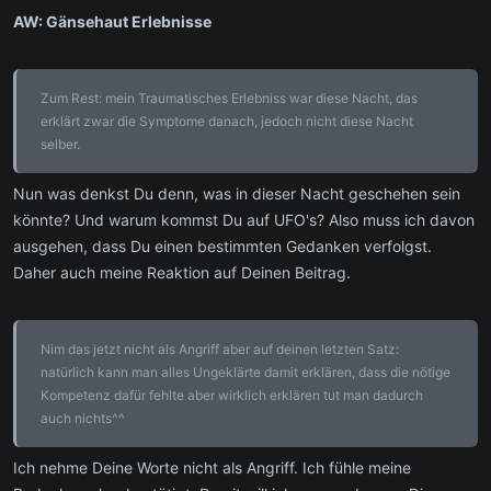
AW: Gänsehaut Erlebnisse
Zum Rest: mein Traumatisches Erlebniss war diese Nacht, das
erklärt zwar die Symptome danach, jedoch nicht diese Nacht
selber.
Nun was denkst Du denn, was in dieser Nacht geschehen sein
könnte? Und warum kommst Du auf UFO's? Also muss ich davon
ausgehen, dass Du einen bestimmten Gedanken verfolgst.
Daher auch meine Reaktion auf Deinen Beitrag.
Nim das jetzt nicht als Angriff aber auf deinen letzten Satz:
natürlich kann man alles Ungeklärte damit erklären, dass die nötige
Kompetenz dafür fehlte aber wirklich erklären tut man dadurch
auch nichts^^
Ich nehme Deine Worte nicht als Angriff. Ich fühle meine