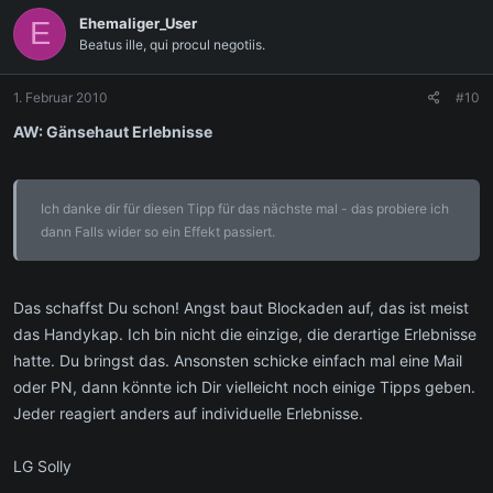
Ehemaliger_User
E
Beatus ille, qui procul negotiis.
1. Februar 2010
#10
AW: Gänsehaut Erlebnisse
Ich danke dir für diesen Tipp für das nächste mal - das probiere ich
dann Falls wider so ein Effekt passiert.
Das schaffst Du schon! Angst baut Blockaden auf, das ist meist
das Handykap. Ich bin nicht die einzige, die derartige Erlebnisse
hatte. Du bringst das. Ansonsten schicke einfach mal eine Mail
oder PN, dann könnte ich Dir vielleicht noch einige Tipps geben.
Jeder reagiert anders auf individuelle Erlebnisse.
LG Solly