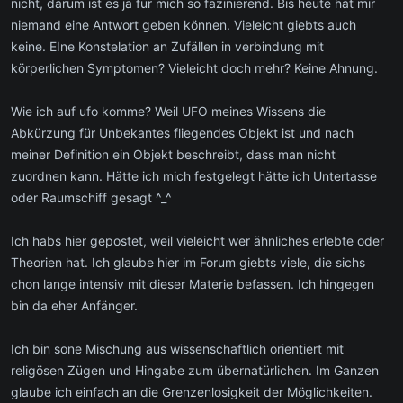
nicht, darum ist es ja für mich so fazinierend. Bis heute hat mir
niemand eine Antwort geben können. Vieleicht giebts auch
keine. EIne Konstelation an Zufällen in verbindung mit
körperlichen Symptomen? Vieleicht doch mehr? Keine Ahnung.
Wie ich auf ufo komme? Weil UFO meines Wissens die
Abkürzung für Unbekantes fliegendes Objekt ist und nach
meiner Definition ein Objekt beschreibt, dass man nicht
zuordnen kann. Hätte ich mich festgelegt hätte ich Untertasse
oder Raumschiff gesagt ^_^
Ich habs hier gepostet, weil vieleicht wer ähnliches erlebte oder
Theorien hat. Ich glaube hier im Forum giebts viele, die sichs
chon lange intensiv mit dieser Materie befassen. Ich hingegen
bin da eher Anfänger.
Ich bin sone Mischung aus wissenschaftlich orientiert mit
religösen Zügen und Hingabe zum übernatürlichen. Im Ganzen
glaube ich einfach an die Grenzenlosigkeit der Möglichkeiten.