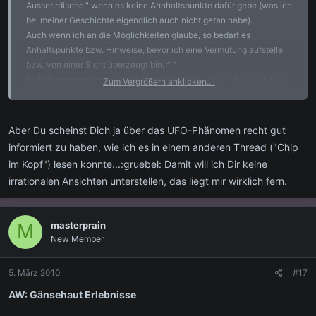
Ausserirdische." wenn es keine Ahnhaltspunkte dafür gebe (was ich
bei meiner Geschichte eigendlich auch nicht getan habe).
Auch wenn ich an die Möglichkeiten glaube, so bedarf es
Anhaltspunkte bzw. Hinweise, bevor ich eine Vermutung aufstelle
bzw. von einer Sicht überzeugt bin. ^_^
Im Falle meiner Geschichte fehlt mir das alles, darum habe ich keine
Zum Vergrößern anklicken....
Ansicht der Dinge.
Aber Du scheinst Dich ja über das UFO-Phänomen recht gut
informiert zu haben, wie ich es in einem anderen Thread ("Chip
im Kopf") lesen konnte...:gruebel: Damit will ich Dir keine
irrationalen Ansichten unterstellen, das liegt mir wirklich fern.
masterprain
M
New Member
5. März 2010
#17
AW: Gänsehaut Erlebnisse