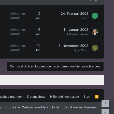
24. Februar 2003
Antworten
2
I
Aufrufe
4K
Imion
11. Januar 2003
Antworten
5
Aufrufe
4K
LtHinterheimer
3. November 2002
Antworten
11
Q
Aufrufe
6K
QuadWord
Du musst dich einloggen oder registrieren, um hier zu schreiben.
ngsbedingungen
Datenschutz
Hilfe und Impressum
Start
R
S
Oben
S
zung unserer Webseite erklärst du dich damit einverstanden.
Unte