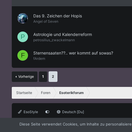
Das 9. Zeichen der Hopis
Angel of Seven
Astrologie und Kalenderreform
P
petrosilius_zwackelmann
Sternensaaten??.. wer kommt auf sowas?
F
fArdem
Vorherige
1
2
Startseite
Foren
Esoterikforum
EsoStyle
Deutsch [Du]
®
Forum software by XenForo
© 2010-2021 XenForo Ltd.
XenForo the
Diese Seite verwendet Cookies, um Inhalte zu personalisier