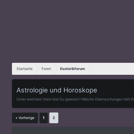
Startseite
Foren
Esoterikforum
Astrologie und Horoskope
Unter welchem Stern bist Du geboren? Welche Überraschungen hält De
Vorherige
1
2