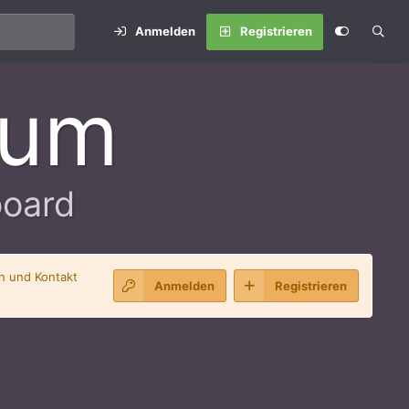
Anmelden
Registrieren
rum
board
en und Kontakt
Anmelden
Registrieren