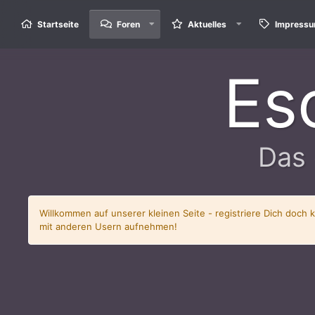
Startseite
Foren
Aktuelles
Impress
Es
Das 
Willkommen auf unserer kleinen Seite - registriere Dich doch 
mit anderen Usern aufnehmen!