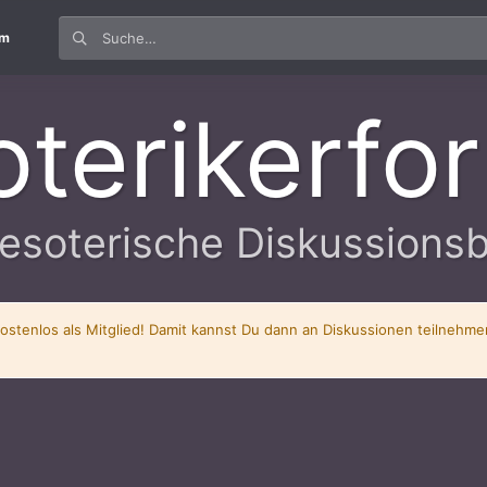
um
oterikerfo
esoterische Diskussions
kostenlos als Mitglied! Damit kannst Du dann an Diskussionen teilnehm