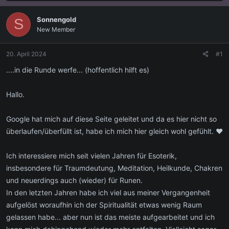
s
s
t
t
Sonnengold
S
e
e
New Member
l
l
l
l
e
t
20. April 2024
#1
r
a
m
....in die Runde werfe... (hoffentlich hilft es)
Hallo.
Google hat mich auf diese Seite geleitet und da es hier nicht so
überlaufen/überfüllt ist, habe ich mich hier gleich wohl gefühlt. ♥
Ich interessiere mich seit vielen Jahren für Esoterik,
insbesondere für Traumdeutung, Meditation, Heilkunde, Chakren
und neuerdings auch (wieder) für Runen.
In den letzten Jahren habe ich viel aus meiner Vergangenheit
aufgelöst woraufhin ich der Spiritualität etwas wenig Raum
gelassen habe... aber nun ist das meiste aufgearbeitet und ich