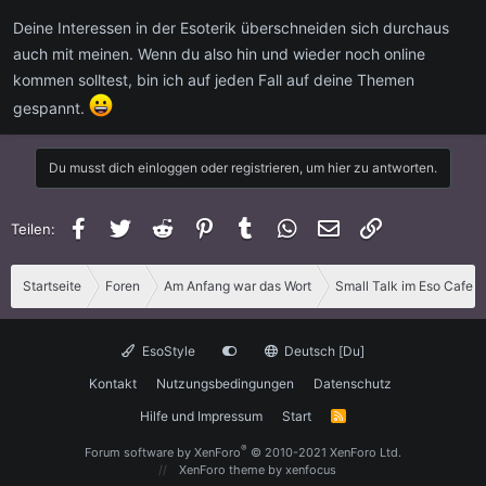
Deine Interessen in der Esoterik überschneiden sich durchaus
auch mit meinen. Wenn du also hin und wieder noch online
kommen solltest, bin ich auf jeden Fall auf deine Themen
gespannt.
Du musst dich einloggen oder registrieren, um hier zu antworten.
Facebook
Twitter
Reddit
Pinterest
Tumblr
WhatsApp
E-Mail
Link
Teilen:
Startseite
Foren
Am Anfang war das Wort
Small Talk im Eso Cafe
EsoStyle
Deutsch [Du]
Kontakt
Nutzungsbedingungen
Datenschutz
Hilfe und Impressum
Start
R
S
S
®
Forum software by XenForo
© 2010-2021 XenForo Ltd.
XenForo theme
by xenfocus