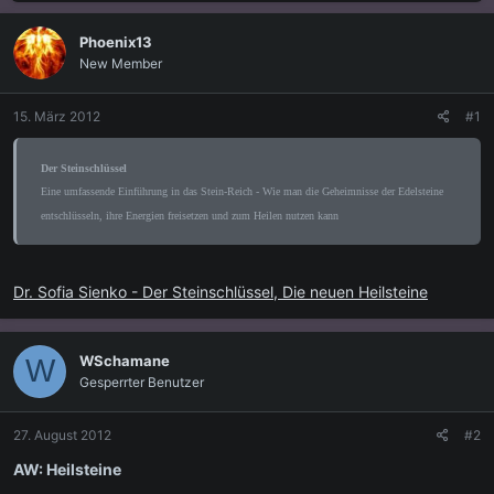
s
s
t
t
Phoenix13
e
e
New Member
l
l
l
l
e
t
15. März 2012
#1
r
a
m
Der Steinschlüssel
Eine umfassende Einführung in das Stein-Reich - Wie man die Geheimnisse der Edelsteine
entschlüsseln, ihre Energien freisetzen und zum Heilen nutzen kann
Dr. Sofia Sienko - Der Steinschlüssel, Die neuen Heilsteine
WSchamane
W
Gesperrter Benutzer
27. August 2012
#2
AW: Heilsteine