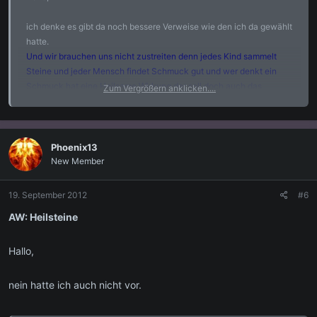
ich denke es gibt da noch bessere Verweise wie den ich da gewählt
hatte.
Und wir brauchen uns nicht zustreiten denn jedes Kind sammelt
Steine und jeder Mensch findet Schmuck gut und wer denkt ein
Schmuck hat eine Heilsame Wirkung der soll doch auch das
Zum Vergrößern anklicken....
glauben
.
Phoenix13
New Member
19. September 2012
#6
AW: Heilsteine
Hallo,
nein hatte ich auch nicht vor.