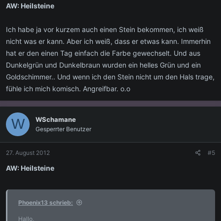
AW: Heilsteine
Für mich sind Kristalle wie Schlüssel, die das 'Tor zu unserer
Innenwelt' öffnen helfen. Welcher 'Schlüssel' gerade paßt, läßt sich
Ich habe ja vor kurzem auch einen Stein bekommen, ich weiß
am besten radiästhetisch ermitteln.
nicht was er kann. Aber ich weiß, dass er etwas kann. Immerhin
hat er den einen Tag einfach die Farbe gewechselt. Und aus
Dunkelgrün und Dunkelbraun wurden ein helles Grün und ein
Goldschimmer.. Und wenn ich den Stein nicht um den Hals trage,
fühle ich mich komisch. Angreifbar. o.o
WSchamane
W
Gesperrter Benutzer
27. August 2012
#5
AW: Heilsteine
Phoenix13 schrieb:
Hallo,