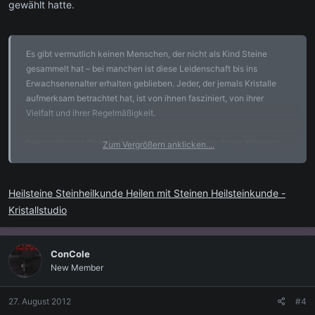
gewählt hatte.
Es gibt vermutlich keinen Menschen, der nicht als Kind Steine
gesammelt hat – bei manchen ist diese Leidenschaft bis ins
Erwachsenenalter erhalten geblieben. Jeder, der jemals Kristalle
aufmerksam betrachtet hat, ist von ihnen fasziniert, von ihrer
Vielfalt und ihrer Regelmäßigkeit.
Bekanntlich ist für jede Krankheit ein Kraut gewachsen. Könnten
Zum Vergrößern anklicken....
nicht auch die Kristalle gewachsen sein, damit wir sie für unser
Wohlergehen nutzen? Weil Kristalle und Edelsteine relativ selten
vorkommen galten sie seit jeher als besonders wertvoll. Früher
Heilsteine Steinheilkunde Heilen mit Steinen Heilsteinkunde -
waren sie den Herrschern vorbehalten, die für das Wohlergehen
Kristallstudio
ihres Volkes zu sorgen hatten.
Mutter Natur hat die Kristalle sehr sorgfältig tief im Inneren der
ConCole
Berge, in Klüften und Höhlen versteckt. Könnte das nicht ein
New Member
Hinweis darauf sein, daß die wahren Schätze für die 'Ewigkeit'
nicht im Außen zu finden sind sondern tief in uns Menschen
27. August 2012
#4
verborgen liegen?