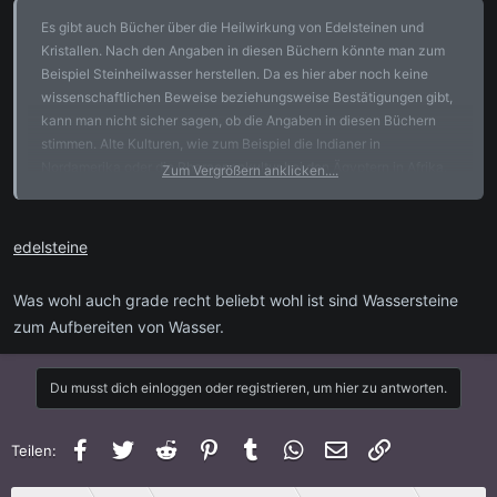
Es gibt auch Bücher über die Heilwirkung von Edelsteinen und
Kristallen. Nach den Angaben in diesen Büchern könnte man zum
Beispiel Steinheilwasser herstellen. Da es hier aber noch keine
wissenschaftlichen Beweise beziehungsweise Bestätigungen gibt,
kann man nicht sicher sagen, ob die Angaben in diesen Büchern
stimmen. Alte Kulturen, wie zum Beispiel die Indianer in
Nordamerika oder die Pharaonenkultur bei den Ägyptern in Afrika,
Zum Vergrößern anklicken....
haben Edelsteine nicht nur als Machtmittel sondern auch zu
Heilzwecken verwendet.
edelsteine
Was wohl auch grade recht beliebt wohl ist sind Wassersteine
zum Aufbereiten von Wasser.
Du musst dich einloggen oder registrieren, um hier zu antworten.
Facebook
Twitter
Reddit
Pinterest
Tumblr
WhatsApp
E-Mail
Link
Teilen: