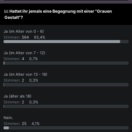
s
s
t
t
Hattet ihr jemals eine Begegnung mit einer "Grauen
e
e
Gestalt"?
l
l
l
l
e
t
Ja (im Alter von 0 - 6)
r
a
Stimmen:
564
93,4%
m
Ja (im Alter von 7 - 12)
Stimmen:
4
0,7%
Ja (im Alter von 13 - 18)
Stimmen:
2
0,3%
Ja (älter als 18)
Stimmen:
2
0,3%
Nein.
Stimmen:
25
4,1%