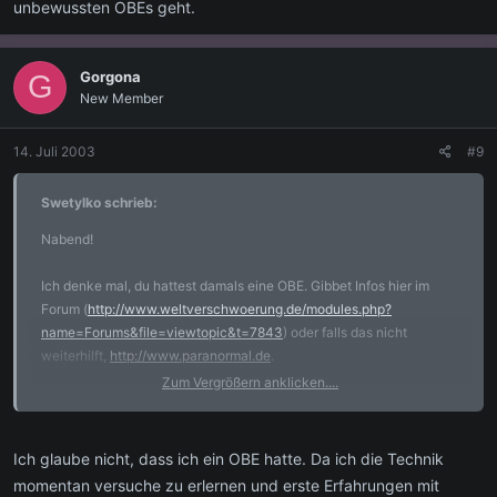
unbewussten OBEs geht.
Gorgona
G
New Member
14. Juli 2003
#9
Swetylko schrieb:
Nabend!
Ich denke mal, du hattest damals eine OBE. Gibbet Infos hier im
Forum (
http://www.weltverschwoerung.de/modules.php?
name=Forums&file=viewtopic&t=7843
) oder falls das nicht
weiterhilft,
http://www.paranormal.de
.
Zum Vergrößern anklicken....
Hoffe, geholfen zu haben.
Ich glaube nicht, dass ich ein OBE hatte. Da ich die Technik
momentan versuche zu erlernen und erste Erfahrungen mit