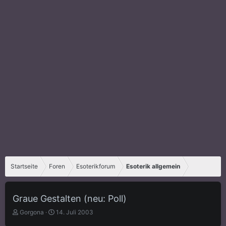
Startseite
Foren
Esoterikforum
Esoterik allgemein
Graue Gestalten (neu: Poll)
E
E
Gorgona
14. Juli 2003
r
r