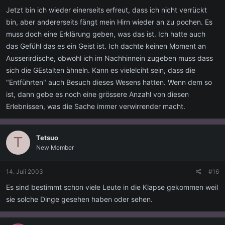
stellung , die arme über den knien verschränkt auf dem boden
Jetzt bin ich wieder einerseits erfreut, dass ich nicht verrückt
hockte und mich anstarrte.ich konnte wie bei gorgona27's erlebis
bin, aber andererseits fängt mein Hirn wieder an zu pochen. Es
zwar keine augen an dem wesen erkennen...doch ich spürte ich bin
muss doch eine Erklärung geben, was das ist. Ich hatte auch
wie fixiert , ausgeliefert, und es beschäftigte sich mit mir ohne mich
das Gefühl das es ein Geist ist. Ich dachte keinen Moment an
berühren zu müssen.
Ausserirdische, obwohl ich im Nachhinnein zugeben muss dass
sich die GEstalten ähneln. Kann es vielelciht sein, dass die
"Entführten" auch Besuch dieses Wesens hatten. Wenn dem so
ist, dann gebe es noch eine grössere Anzahl von diesen
Erlebnissen, was die Sache immer verwirrender macht.
Tetsuo
T
New Member
14. Juli 2003
#16
Es sind bestimmt schon viele Leute in die Klapse gekommen weil
sie solche Dinge gesehen haben oder sehen.