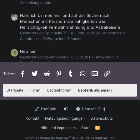
Vorstellungsrunde
Hallo ich bin neu hier und auf der Suche nach
Menschen mit Paranormale Fähigkeiten wie
Hellsichtigkeit Fernwahrnehmung und Astralreisem
Gestartet von Spirituelle 75
10. Februar 2026
Antworten: 0
Astralreisen, OBEs, luzides Träumen
Neu hier
S
Gestartet von savetheworld
6. Juni 2013
Antworten: 0
Vorstellungsrunde
Facebook
Twitter
Reddit
Pinterest
Tumblr
WhatsApp
E-Mail
Link
Teilen:
Hi, ich bin neu hier und könnte etwas Hilfe gebrauchen
U
Gestartet von Ungh-Agor2
22. Juli 2004
Antworten: 10
Vorstellungsrunde
Startseite
Foren
Esoterikforum
Esoterik allgemein
EsoStyle
Deutsch [Du]
Kontakt
Nutzungsbedingungen
Datenschutz
Hilfe und Impressum
Start
R
S
S
®
Forum software by XenForo
© 2010-2021 XenForo Ltd.