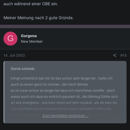
auch während einer OBE ein.
Meiner Meinung nach 2 gute Gründe.
Gorgona
G
New Member
14. Juli 2003
#15
Zerch schrieb:
klingt unheimlich.bei mir ist das schon sehr lange her , hatte ich
auch so einen geist im zimmer , der mich lähmte.
es ist zwar schon so lange her dass ich manchmal zweifle , doch
weiss auch ich dass es wirklich passiert ist...die lähmug fühlte sich
an wie energielos , wie kein strom auf dem muskel...als ob man bis
zur erschöpfung und darüber hinaus sport getrieben hätte.jede
kleinste bewegung war nur mit aüsserster anstrengung unter
Zum Vergrößern anklicken....
todesangst vollziehbar.es war auch ein menschenähnliches wesen
im raum , das auf der anderen seite meines bettes in kauerner