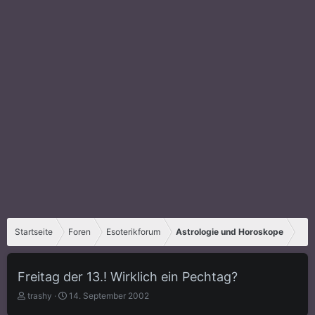
Startseite
Foren
Esoterikforum
Astrologie und Horoskope
Freitag der 13.! Wirklich ein Pechtag?
E
E
trashy
14. September 2002
r
r