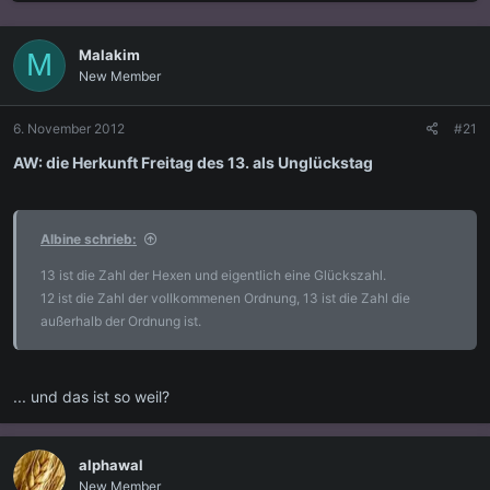
s
s
t
t
e
e
Malakim
M
l
l
New Member
l
l
e
t
r
a
6. November 2012
#21
m
AW: die Herkunft Freitag des 13. als Unglückstag
Albine schrieb:
13 ist die Zahl der Hexen und eigentlich eine Glückszahl.
12 ist die Zahl der vollkommenen Ordnung, 13 ist die Zahl die
außerhalb der Ordnung ist.
... und das ist so weil?
alphawal
New Member