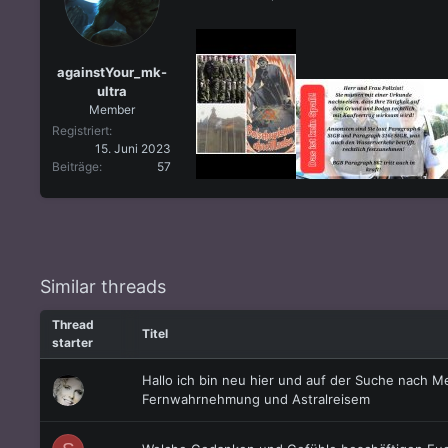
l
l
e
t
r
a
m
againstYour_mk-
ultra
Member
Registriert
15. Juni 2023
Beiträge
57
Similar threads
Thread
Titel
starter
Hallo ich bin neu hier und auf der Suche nach M
Fernwahrnehmung und Astralreisem