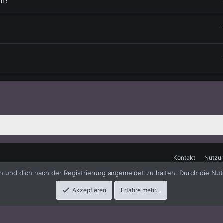
ch?
Kontakt
Nutzu
en und dich nach der Registrierung angemeldet zu halten. Durch die Nut
me
by xenfocus
Akzeptieren
Erfahre mehr…
timmter Menschen