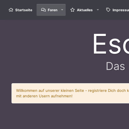
Startseite
Foren
Aktuelles
Impress
Es
Das 
Willkommen auf unserer kleinen Seite - registriere Dich doch 
mit anderen Usern aufnehmen!