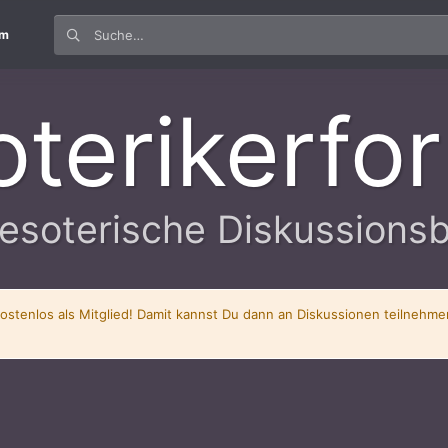
um
oterikerfo
esoterische Diskussions
kostenlos als Mitglied! Damit kannst Du dann an Diskussionen teilnehm