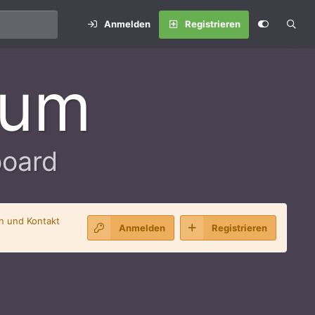
Anmelden
Registrieren
rum
board
en und Kontakt
Anmelden
Registrieren