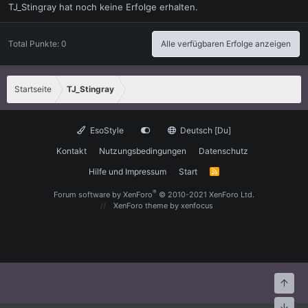
TJ_Stingray hat noch keine Erfolge erhalten.
Total Punkte: 0
Alle verfügbaren Erfolge anzeigen
Startseite
TJ_Stingray
EsoStyle
Deutsch [Du]
Kontakt
Nutzungsbedingungen
Datenschutz
Hilfe und Impressum
Start
R
S
S
®
Forum software by XenForo
© 2010-2021 XenForo Ltd.
XenForo theme
by xenfocus
Oben
Unte