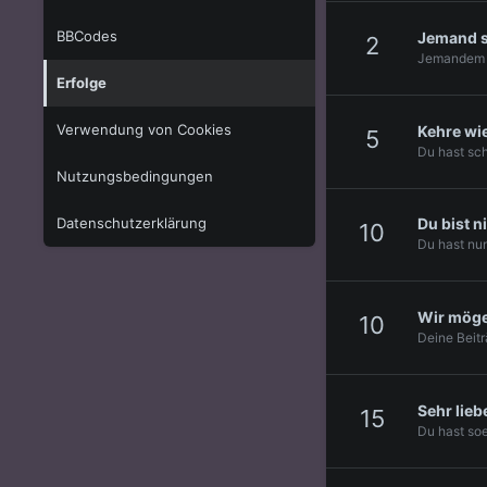
BBCodes
Jemand s
2
Jemandem ge
Erfolge
Verwendung von Cookies
Kehre wi
5
Du hast sch
Nutzungsbedingungen
Datenschutzerklärung
Du bist n
10
Du hast nun
Wir möge
10
Deine Beit
Sehr lie
15
Du hast so