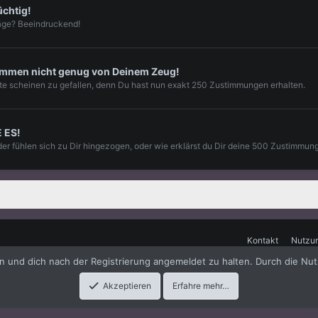
üchtig!
äge? Beeindruckend!
mmen nicht genug von Deinem Zeug!
te scheinen zu gefallen, denn Du hast nun exakt 250 Zustimmungen erhalten.
E ES!
der fühlen sich zu Dir hingezogen, oder wie erklärst du Dir deine 500 Zustimmun
Kontakt
Nutzu
en und dich nach der Registrierung angemeldet zu halten. Durch die Nut
me
by xenfocus
Akzeptieren
Erfahre mehr…