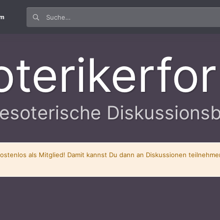
um
oterikerfo
esoterische Diskussions
kostenlos als Mitglied! Damit kannst Du dann an Diskussionen teilnehm