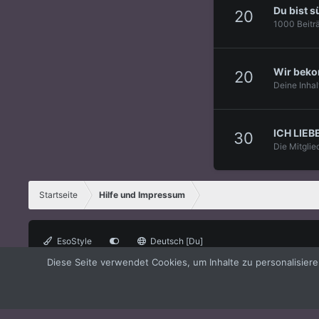
Du bist s
20
1000 Beitr
Wir beko
20
Deine Inhal
ICH LIEB
30
Die Mitglie
Startseite
Hilfe und Impressum
EsoStyle
Deutsch [Du]
Diese Seite verwendet Cookies, um Inhalte zu personalisier
®
Forum software by XenForo
© 2010-2021 XenForo Ltd.
XenForo the