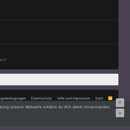
gen?
ngsbedingungen
Datenschutz
Hilfe und Impressum
Start
R
S
Oben
S
zung unserer Webseite erklärst du dich damit einverstanden.
Unte