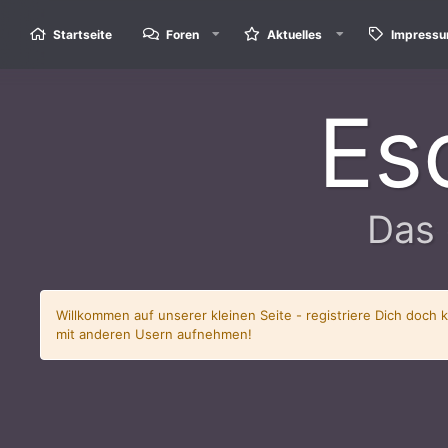
Startseite
Foren
Aktuelles
Impress
Es
Das 
Willkommen auf unserer kleinen Seite - registriere Dich doch 
mit anderen Usern aufnehmen!