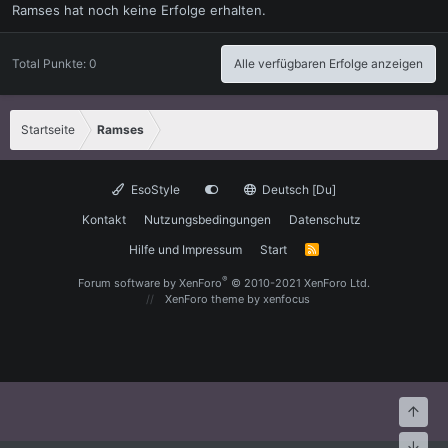
Ramses hat noch keine Erfolge erhalten.
Total Punkte: 0
Alle verfügbaren Erfolge anzeigen
Startseite
Ramses
EsoStyle
Deutsch [Du]
Kontakt
Nutzungsbedingungen
Datenschutz
Hilfe und Impressum
Start
R
S
S
®
Forum software by XenForo
© 2010-2021 XenForo Ltd.
XenForo theme
by xenfocus
Oben
Unte