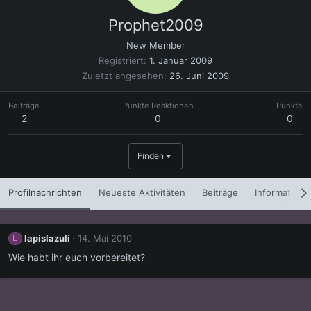
Prophet2009
New Member
Registriert
1. Januar 2009
Zuletzt angesehen
26. Juni 2009
Beiträge
Punkte Reaktionen
Punkte
2
0
0
Finden
Profilnachrichten
Neueste Aktivitäten
Beiträge
Informatione
lapislazuli
14. Mai 2010
L
Wie habt ihr euch vorbereitet?