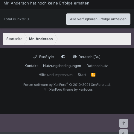
Mr. Anderson hat noch keine Erfolge erhalten.
Total Punkte: 0
Alle verfügbaren Erfolge anzeigen
Startseite
Mr. Anderson
EsoStyle
Deutsch [Du]
Kontakt
Nutzungsbedingungen
Datenschutz
Hilfe und Impressum
Start
R
S
S
®
Forum software by XenForo
© 2010-2021 XenForo Ltd.
XenForo theme
by xenfocus
Oben
Unte