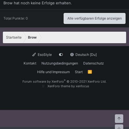
Brow hat noch keine Erfolge erhalten.
Total Punkte: 0
Alle verfügbaren Erfolge anzeigen
Startseite
Brow
EsoStyle
Deutsch [Du]
Kontakt
Nutzungsbedingungen
Datenschutz
Hilfe und Impressum
Start
R
S
S
®
Forum software by XenForo
© 2010-2021 XenForo Ltd.
XenForo theme
by xenfocus
Oben
Unte