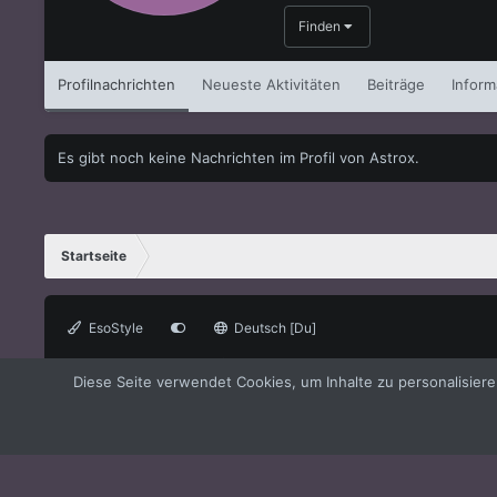
Finden
Profilnachrichten
Neueste Aktivitäten
Beiträge
Inform
Es gibt noch keine Nachrichten im Profil von Astrox.
Startseite
EsoStyle
Deutsch [Du]
®
Forum software by XenForo
© 2010-2021 XenForo Ltd.
XenForo the
Diese Seite verwendet Cookies, um Inhalte zu personalisier