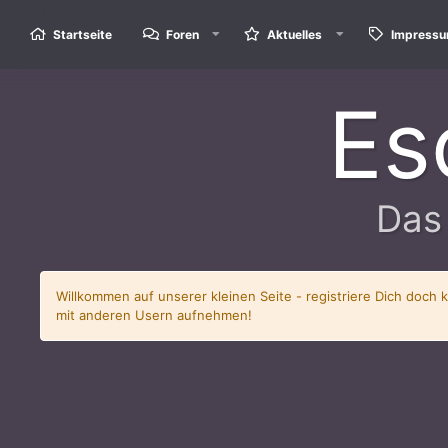
Startseite
Foren
Aktuelles
Impress
Es
Das
Willkommen auf unserer kleinen Seite - registriere Dich doch 
mit anderen Usern aufnehmen!