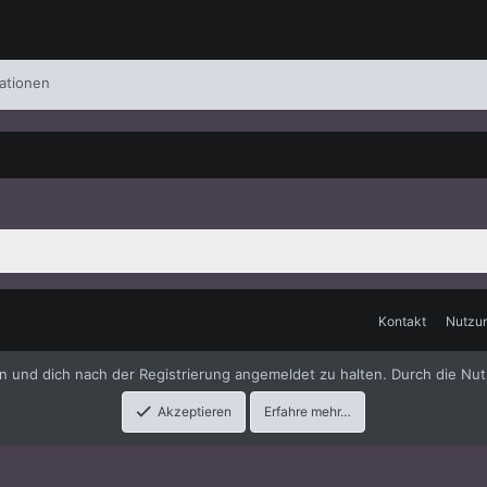
ationen
Kontakt
Nutzu
me
by xenfocus
en und dich nach der Registrierung angemeldet zu halten. Durch die Nut
Akzeptieren
Erfahre mehr…