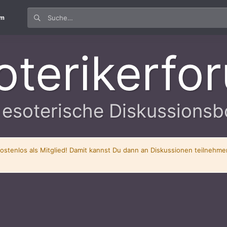
um
oterikerfo
 esoterische Diskussionsb
kostenlos als Mitglied! Damit kannst Du dann an Diskussionen teilnehm