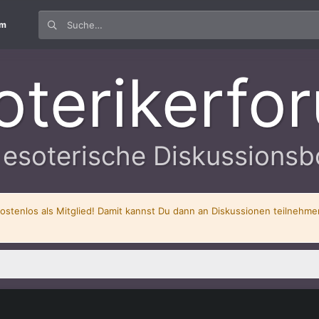
um
oterikerfo
 esoterische Diskussionsb
kostenlos als Mitglied! Damit kannst Du dann an Diskussionen teilnehm