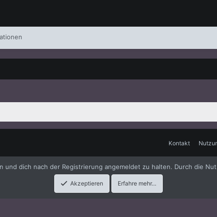
ationen
Kontakt
Nutzu
me
by xenfocus
en und dich nach der Registrierung angemeldet zu halten. Durch die Nut
Akzeptieren
Erfahre mehr…