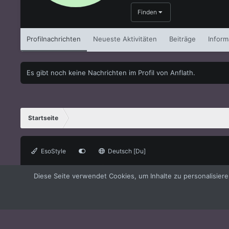
Finden
Profilnachrichten
Neueste Aktivitäten
Beiträge
Inform
Es gibt noch keine Nachrichten im Profil von Anflath.
Startseite
EsoStyle
Deutsch [Du]
®
Forum software by XenForo
© 2010-2021 XenForo Ltd.
XenForo the
Diese Seite verwendet Cookies, um Inhalte zu personalisier