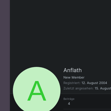
Anflath
A
New Member
Registriert
12. August 2004
Zuletzt angesehen
15. Augus
Beiträge
4