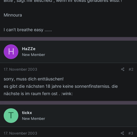
Bitte , sagt mir Bescheid , wenn ihr etwas genaueres wisst !
Minnoura
I can't breathe easy ......
HaZZe
H
New Member
17. November 2003
#2
sorry, muss dich enttäuschen!
es gibt die nächsten 18 jahre keine sonnenfinsterniss. die
nächste is im raum fern ost . :wink:
tickx
T
New Member
17. November 2003
#3