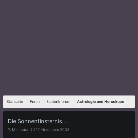
Startseite
Foren
Esoterikforum
Astrologie und Horoskope
Die Sonnenfinsternis.....
E
E
Minnoura
17. November 2003
r
r