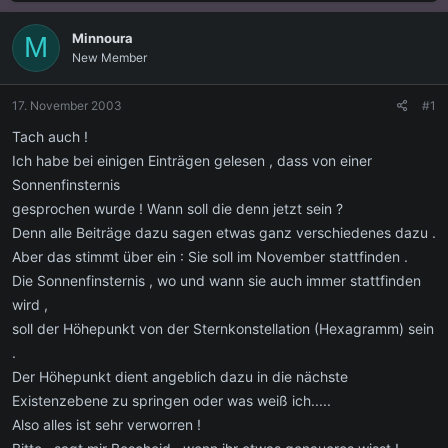
s
s
t
t
Minnoura
M
e
e
New Member
l
l
l
l
e
t
17. November 2003
#1
r
a
m
Tach auch !
Ich habe bei einigen Einträgen gelesen , dass von einer
Sonnenfinsternis
gesprochen wurde ! Wann soll die denn jetzt sein ?
Denn alle Beiträge dazu sagen etwas ganz verschiedenes dazu .
Aber das stimmt über ein : Sie soll im November stattfinden .
Die Sonnenfinsternis , wo und wann sie auch immer stattfinden
wird ,
soll der Höhepunkt von der Sternkonstellation (Hexagramm) sein
.
Der Höhepunkt dient angeblich dazu in die nächste
Existenzebene zu springen oder was weiß ich.....
Also alles ist sehr verworren !