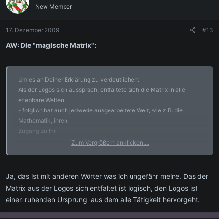
New Member
17. Dezember 2009
#13
AW: Die "magische Matrix":
Um es an Deiner Erklärung zu verdeutlichen:
Als der Logos sich aussprach, entfaltete sich die Matrix in alle
erlebbare Welten,
- folglich hat auch jedwede ausgearbeitete Welt, wie z.B. die
Mathematik, ihren
Zugang zu Ihr. -
Zum Vergrößern anklicken....
Wichtig ist, dass "jedwedes denkbare Erleben diesen Zugang
besitzt" ...
Ja, das ist mit anderen Wörter was ich ungefähr meine. Das der
LG, - Ishtar X. -
Matrix aus der Logos sich entfaltet ist logisch, den Logos ist
einen ruhenden Ursprung, aus dem alle Tätigkeit hervorgeht.