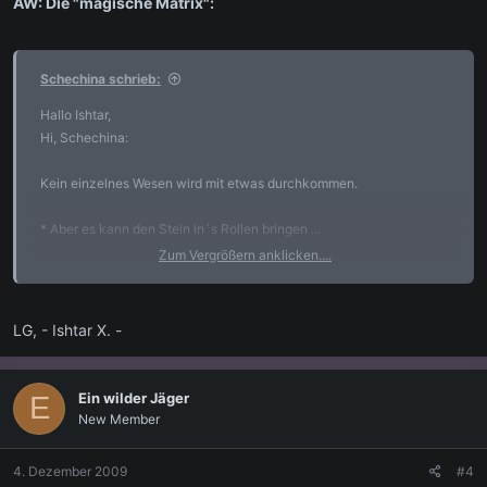
AW: Die "magische Matrix":
Schechina schrieb:
Hallo Ishtar,
Hi, Schechina:
Kein einzelnes Wesen wird mit etwas durchkommen.
* Aber es kann den Stein in´s Rollen bringen ...
Zum Vergrößern anklicken....
Glaubst du es war bisher jemanden verwährt ein magisches
Bewußtsein zu entwickeln? Der Volksmund sagt: "Jeder ist seines
Glückes Schmied"! Rechte muß man sich erarbeiten.
LG, - Ishtar X. -
* Auf der einen Seite sprichst Du mir damit aus der Seele, auf der
anderen macht man den
Ein wilder Jäger
E
Menschen wo nur geht Angst vor magischen Bewusstseinsformen.
New Member
-
4. Dezember 2009
#4
Das kollektive Unterbewußtsein ist so eine Matrix, so wie es