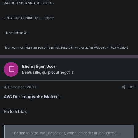
WANDELT SODANN AUF ERDEN. -
+ "ES KOSTET NICHTS" ... - blöd ?
- fragt Ishtar X. -
"Nur wenn ein Narr an seiner Narrheit festhält, wird er zu´m Weisen". - (Fox Mulder)
Ehemaliger_User
E
Beatus ille, qui procul negotiis.
4. Dezember 2009
#2
AW: Die "magische Matrix":
Hallo Ishtar,
- Bedenke bitte, was geschieht, wenn ich damit durchkomme...