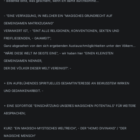
- Bedenke bitte, was geschieht, wenn ich damit durchkomme...
- "EINE VERFASSUNG, IN WELCHER EIN "MAGISCHES GRUNDRECHT AUF
GEMEINSAMEN MATRIXZUGANG"
VERANKERT IST, - "EINT ALLE RELIGIONEN, KONVENTIONEN, SEKTEN UND
FREIFLIEGENDEN, - GAIAWEIT";
Ganz abgesehen von den sich ergebenden Austauschmöglichkeiten unter den Völkern...
"WÄRE DIESE WELT IM GEISTE EINE", - wir haben hier "EINEN KLEINSTEN
GEMEINSAMEN NENNER,
DER DIE VÖLKER DIESER WELT VEREINIGT". -
+ EIN AUFBLÜHENDES SPIRITUELLES GESAMTINTERESSE AN BEWUSSTEM WIRKEN
UND GEDANKENARBEIT. -
+ EINE SOFORTIGE "EINSCHÄTZUNG UNSERES MAGISCHEN POTENTIALS" FÜR WEITERE
ABSPRACHEN;
KURZ: "EIN MAGISCH-MYSTISCHES WELTREICH", - DER "HOMO DIVINANS" / "DER
MAGISCHE MENSCH"