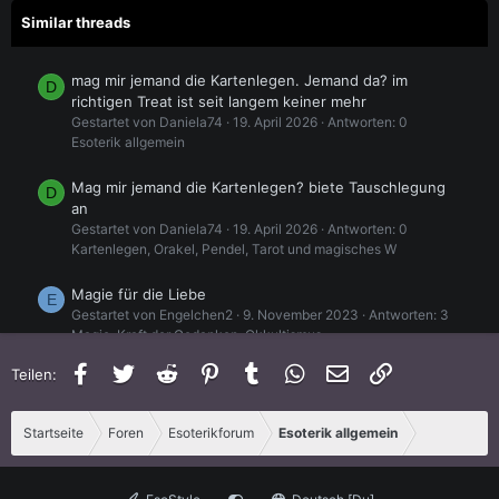
Similar threads
mag mir jemand die Kartenlegen. Jemand da? im
D
richtigen Treat ist seit langem keiner mehr
Gestartet von Daniela74
19. April 2026
Antworten: 0
Esoterik allgemein
Mag mir jemand die Kartenlegen? biete Tauschlegung
D
an
Gestartet von Daniela74
19. April 2026
Antworten: 0
Kartenlegen, Orakel, Pendel, Tarot und magisches W
Magie für die Liebe
E
Gestartet von Engelchen2
9. November 2023
Antworten: 3
Magie, Kraft der Gedanken, Okkultismus
Facebook
Twitter
Reddit
Pinterest
Tumblr
WhatsApp
E-Mail
Link
Teilen:
Die Mehrheit ist schuldig
Gestartet von againstYour_mk-ultra
1. August 2023
Antworten: 0
Startseite
Foren
Esoterikforum
Esoterik allgemein
Lebensfragen
Ist die Taube ein Symbol für Frieden?