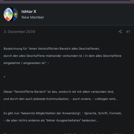
s
s
t
t
Ishtar X
e
e
New Member
l
l
l
l
e
t
3. Dezember 2009
#1
r
a
m
Bezeichnung für "einen feinstofflichen Bereich alles Geschaffenen,
durch den alles Geschaffene mieinander verbunden ist / in dem alles Geschaffene
eingebettet / eingewoben ist". -
*
Dieser "feinstoffliche Bereich" ist das, wodurch wir mit allem verbunden sind,
und durch den auch jedwede Kommunikation, - auch unsere, - vollzogen wird...
Es gibt nun "bekannte Möglichkeiten der Anwendung", - Sprache, Schrift, Formeln,
- die aber nichts anderes als "bisher Ausgearbeitetes" bedeuten...