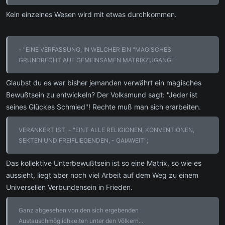
Kein einzelnes Wesen wird mit etwas durchkommen.
- "EINE VERFASSUNG, IN WELCHER EIN "MAGISCHES
GRUNDRECHT AUF GEMEINSAMEN MATRIXZUGANG"
Glaubst du es war bisher jemanden verwährt ein magisches
Bewußtsein zu entwickeln? Der Volksmund sagt: "Jeder ist
seines Glückes Schmied"! Rechte muß man sich erarbeiten.
VERANKERT IST, - "EINT ALLE RELIGIONEN, KONVENTIONEN,
SEKTEN UND FREIFLIEGENDEN, - GAIAWEIT";
Das kollektive Unterbewußtsein ist so eine Matrix, so wie es
aussieht, liegt aber noch viel Arbeit auf dem Weg zu einem
Universellen Verbundensein in Frieden.
Ganz abgesehen von den sich ergebenden
Austauschmöglichkeiten unter den Völkern...