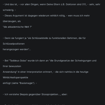
- Und das ist, - vor allen Dingen, wenn Deine Eltern z.B. Doktoren sind (!!!), - sehr, sehr
schwierig. -
- Dieses Argument ist dagegen wiederum wirklich nötig, - wen muss ich mehr
überzeugen, als
"die akkademische Welt ?"
- Denn sie fungiert ja "als Schlüsselstelle zu funktionellen Gehirnen, die für
Schlüsselpositionen
herangezogen werden"...
- Bei "Taddeus Golas" wurde ich dann an "die Grundgesetze der Schwingungen und
Ihrer bewussten
Anwendung" in einer Interpretation erinnert, - die sich nahtlos in die heutige
Wirklichkeitsperspektie
einfügt (siehe "Basismagie"). -
- Ich verstehe Skepsis gegenüber Stossprojekten..., aber: