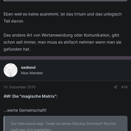
lästige kommunikationsentfremdende Trennung aufhebt ...
- Jene kann ich aber nur innerhalb der "freien Interpretation", der
Eben weil es keine ausnimmt, ist das Irrtum und das unlogisch
"intutiiven Improvisation" finden, - niemals aber innerhalb der
Teil davon.
bereits voneinaner separierten Spezialdisziplinen. -
Das andere Art von Wortanwendung oder Komunikation, gibt
- meint Ishtar X. -
schon seit immer, man muss es einfach nehmen wenn man sie
gefunden hat.
sadsoul
New Member
10. Dezember 2010
#16
AW: Die "magische Matrix":
...werte Gemeinschaft!
Der Volksmund sagt: "Jeder ist seines Glückes Schmied"! Rechte
muß man sich erarbeiten.