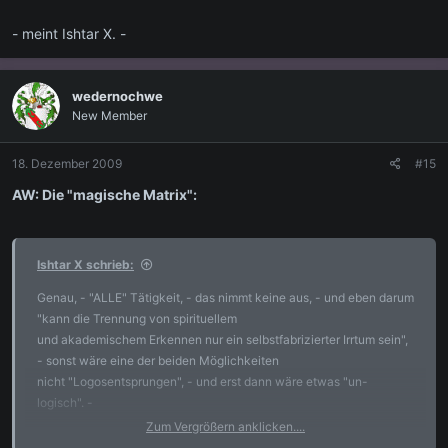
- meint Ishtar X. -
wedernochwe
New Member
18. Dezember 2009
#15
AW: Die "magische Matrix":
Ishtar X schrieb:
Genau, - "ALLE" Tätigkeit, - das nimmt keine aus, - und eben darum
"kann die Trennung von spirituellem
und akademischem Erkennen nur ein selbstfabrizierter Irrtum sein",
- sonst wäre eine der beiden Möglichkeiten
nicht "Logosentsprungen", - und erst dann wäre etwas "un-
logisch". -
Zum Vergrößern anklicken....
Darum muss es eine Art der Wortanwendung geben, die diese