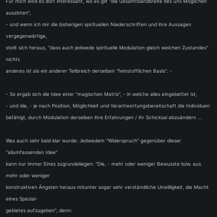
Für mich wird es dort interessant, wo es gilt "die Gesamtbandbreite des uns Möglichen
auszloten",
- und wenn ich mir die bisherigen spirituellen Niederschriften und ihre Aussagen
vergegenwärtige,
stellt sich heraus, "dass auch jedwede spirituelle Modulation gleich welchen Zustandes"
nichts
anderes ist als ein anderer Teilbreich derselben "feinstofflichen Basis". -
- So ergab sich die Idee einer "magischen Matrix", - in welche alles eingebettet ist,
- und die, - je nach Position, Möglichkeit und Verantwortungsbereitschaft die Individuen
befähigt, durch Modulation derselben ihre Erfahrungen / ihr Schicksal abzuändern ...
Was auch sehr bald klar wurde: Jedwedem "Widerspruch" gegenüber dieser
"allumfassenden Idee"
kann nur immer Eines zugrundeliegen: "Die, - mehr oder weniger Bewusste bzw. aus
mehr oder weniger
konstruktiven Ängsten heraus mitunter sogar sehr verständliche Unwilligkeit, die Macht
eines Spezial-
gebietes aufzugeben", denn: