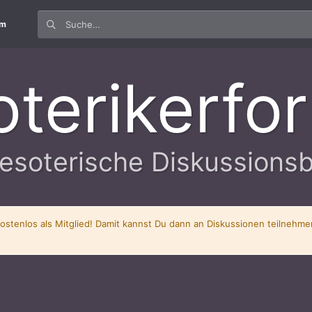
um
oterikerfo
esoterische Diskussions
kostenlos als Mitglied! Damit kannst Du dann an Diskussionen teilnehm