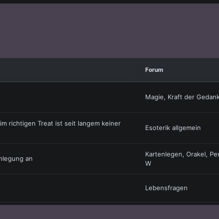
Forum
Magie, Kraft der Gedan
 richtigen Treat ist seit langem keiner
Esoterik allgemein
Kartenlegen, Orakel, Pe
chlegung an
W
Lebensfragen
Astrologie und Horosk