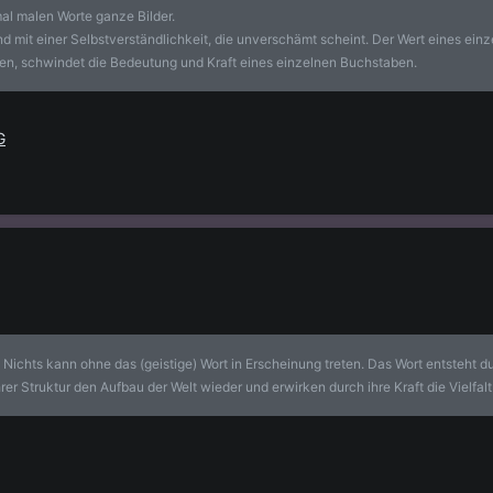
al malen Worte ganze Bilder.
d mit einer Selbstverständlichkeit, die unverschämt scheint. Der Wert eines ei
en, schwindet die Bedeutung und Kraft eines einzelnen Buchstaben.
G
Nichts kann ohne das (geistige) Wort in Erscheinung treten. Das Wort entsteht du
ihrer Struktur den Aufbau der Welt wieder und erwirken durch ihre Kraft die Vielf