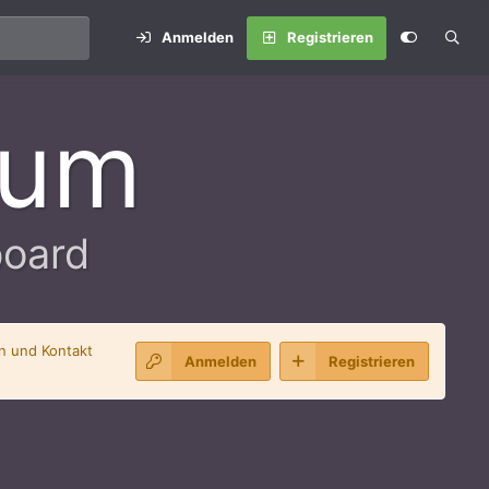
Anmelden
Registrieren
rum
board
en und Kontakt
Anmelden
Registrieren