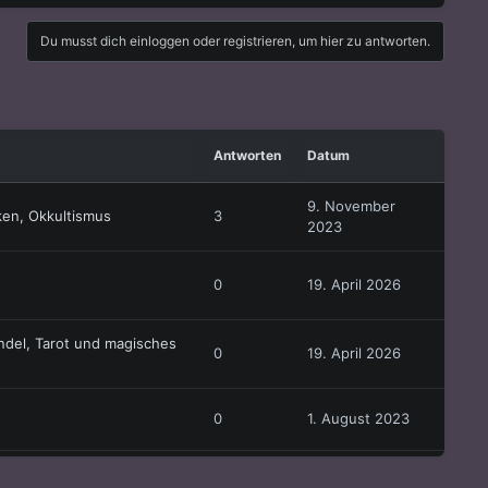
Du musst dich einloggen oder registrieren, um hier zu antworten.
Antworten
Datum
9. November
ken, Okkultismus
3
2023
0
19. April 2026
ndel, Tarot und magisches
0
19. April 2026
0
1. August 2023
ope
7
14. Juli 2023