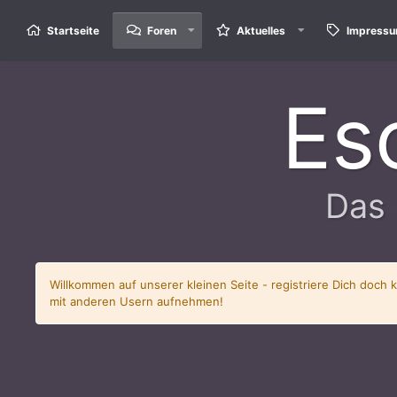
Startseite
Foren
Aktuelles
Impress
Es
Das 
Willkommen auf unserer kleinen Seite - registriere Dich doch 
mit anderen Usern aufnehmen!