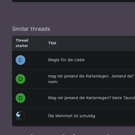
Similar threads
Thread
Titel
starter
E
Magie für die Liebe
mag mir jemand die Kartenlegen. Jemand da? im
D
mehr
D
Mag mir jemand die Kartenlegen? biete Taus
Die Mehrheit ist schuldig
Ist die Taube ein Symbol für Frieden?