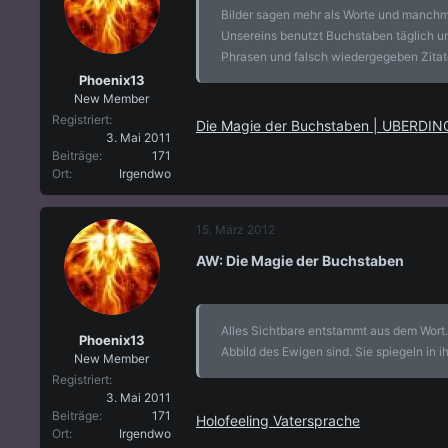
l
l
Bilder sagen mehr als Worte und manchm
e
t
Unsereins benutzt Buchstaben täglich un
r
a
Phrasen und falsch wiedergegeben Zitat
m
Phoenix13
New Member
Registriert
Die Magie der Buchstaben | UBERDIN
3. Mai 2011
Beiträge
171
Ort
Irgendwo
15. März 2012
AW: Die Magie der Buchstaben
Alles Sichtbare entstammt aus dem Wort. 
Phoenix13
Abbild des Ewigen sind. Sie spiegeln in 
New Member
Registriert
3. Mai 2011
Beiträge
171
Holofeeling Vatersprache
Ort
Irgendwo