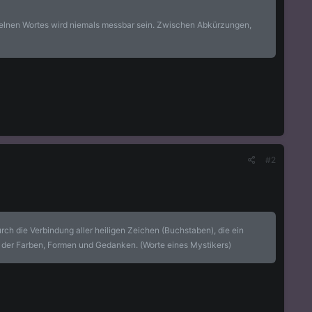
nzelnen Wortes wird niemals messbar sein. Zwischen Abkürzungen,
#2
rch die Verbindung aller heiligen Zeichen (Buchstaben), die ein
alt der Farben, Formen und Gedanken. (Worte eines Mystikers)