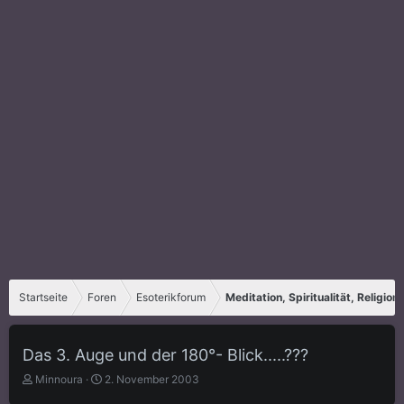
Startseite
Foren
Esoterikforum
Meditation, Spiritualität, Religion
Das 3. Auge und der 180°- Blick.....???
E
E
Minnoura
2. November 2003
r
r