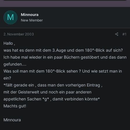
s
s
t
t
e
e
Minnoura
M
l
l
New Member
l
l
e
t
r
a
2. November 2003
#1
m
Hallo ,
was hat es denn mit dem 3.Auge und dem 180°-Blick auf sich?
Ich habe mal wieder in ein paar Büchern gestöbert und das dann
gefunden....
Was soll man mit dem 180°-Blick sehen ? Und wie setzt man in
ein?
*fällt gerade ein , dass man den vorherigen Eintrag ,
mit der Geisterwelt und noch ein paar anderen
appetlichen Sachen *g* , damit verbinden könnte*
Machts gut!
Minnoura