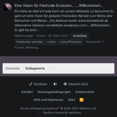
Eine Vision für friedvolle Evolution... ...Willkommen!...
Ein Hallo an Alle! Ich lade Euch ein unsere Webseite zu besuchen! Es
geht um eine Vision für globalen friedvollen Wandel zum Wohle aller
Menschen und Wesen... Die Adresse lautet: www.wandelbote.de
(alternative Adresse: wandelbote.wordpress.com ) ...Willkommen!...
Es gibt bis jetzt...
Weltensiegel
Thema
16. März 2021
evolution
friedvoller wandel
vision
zukunftsvision
Antworten: 1
Forum:
Werbung
Startseite
Schlagworte
EsoStyle
Deutsch [Du]
Kontakt
Nutzungsbedingungen
Datenschutz
Hilfe und Impressum
Start
R
S
S
®
Forum software by XenForo
© 2010-2021 XenForo Ltd.
XenForo theme
by xenfocus