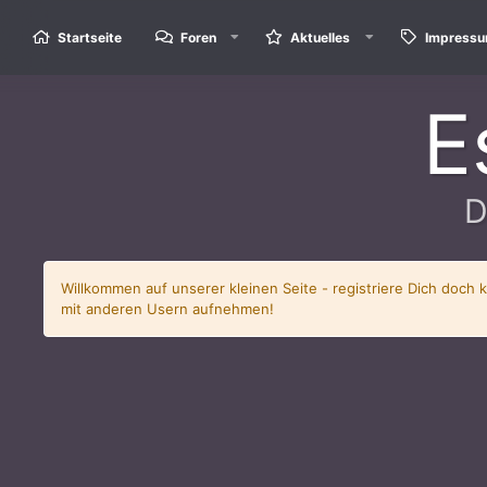
Startseite
Foren
Aktuelles
Impress
E
D
Willkommen auf unserer kleinen Seite - registriere Dich doch 
mit anderen Usern aufnehmen!