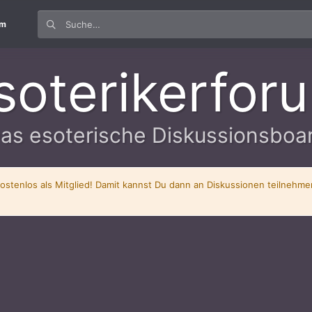
um
soterikerfor
as esoterische Diskussionsboa
kostenlos als Mitglied! Damit kannst Du dann an Diskussionen teilnehm