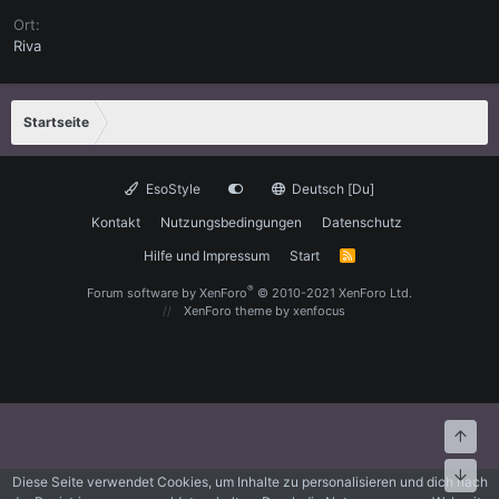
Ort
Riva
Startseite
EsoStyle
Deutsch [Du]
Kontakt
Nutzungsbedingungen
Datenschutz
Hilfe und Impressum
Start
R
S
S
®
Forum software by XenForo
© 2010-2021 XenForo Ltd.
XenForo theme
by xenfocus
Oben
Unte
Diese Seite verwendet Cookies, um Inhalte zu personalisieren und dich nach