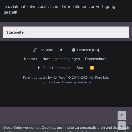
mazziah hat keine zusätzlichen Informationen zur Verfügung
gestellt.
Startseite
EsoStyle
Deutsch [Du]
Kontakt
Nutzungsbedingungen
Datenschutz
Hilfe und Impressum
Start
R
S
S
®
Forum software by XenForo
© 2010-2021 XenForo Ltd.
XenForo theme
by xenfocus
Oben
Unte
Diese Seite verwendet Cookies, um Inhalte zu personalisieren und dich nach