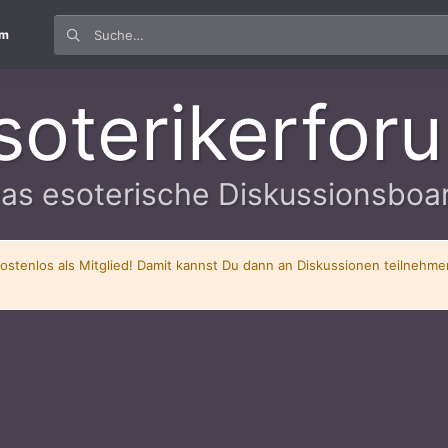
um
soterikerfor
as esoterische Diskussionsboa
kostenlos als Mitglied! Damit kannst Du dann an Diskussionen teilnehm