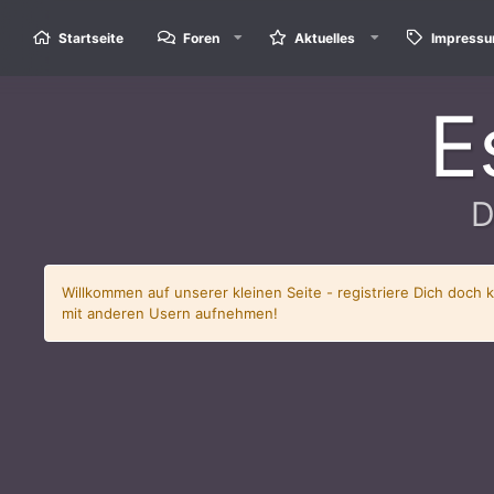
Startseite
Foren
Aktuelles
Impress
E
D
Willkommen auf unserer kleinen Seite - registriere Dich doch 
mit anderen Usern aufnehmen!