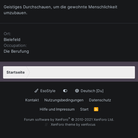
Geistiges Durchschauen, um die gewohnte Menschlichkeit
umzubauen.
Ort
Bielefeld
Occupation
Die Berufung
Startseite
EsoStyle
Deutsch [Du]
Kontakt
Nutzungsbedingungen
Datenschutz
Hilfe und Impressum
Start
R
S
S
®
Forum software by XenForo
© 2010-2021 XenForo Ltd.
XenForo theme
by xenfocus