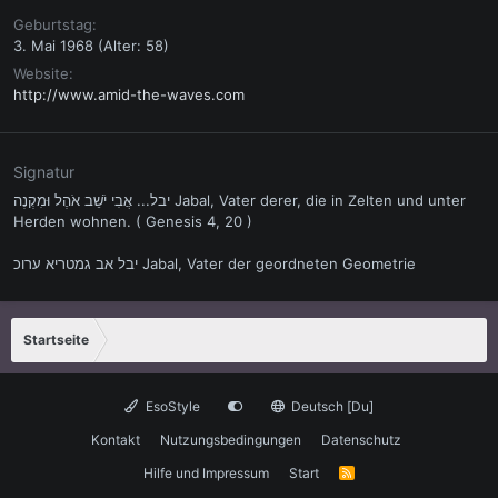
Geburtstag
3. Mai 1968 (Alter: 58)
Website
http://www.amid-the-waves.com
Signatur
יבל... אֲבִי יֹשֵׁב אֹהֶל וּמִקְנֶה Jabal, Vater derer, die in Zelten und unter
Herden wohnen. ( Genesis 4, 20 )
יבל אב גמטריא ערוכ Jabal, Vater der geordneten Geometrie
Startseite
EsoStyle
Deutsch [Du]
Kontakt
Nutzungsbedingungen
Datenschutz
Hilfe und Impressum
Start
R
S